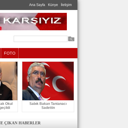
Ana Sayfa
Künye
İletişim
FOTO
cak Okul
Sabık Bakan Tantanacı
geçildi
Sadettin
E ÇIKAN HABERLER