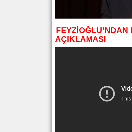
FEYZİOĞLU’NDAN 
AÇIKLAMASI