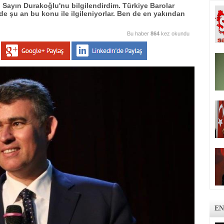
 Sayın Durakoğlu'nu bilgilendirdim. Türkiye Barolar
i de şu an bu konu ile ilgileniyorlar. Ben de en yakından
Bu haber
864
kez okundu
EN