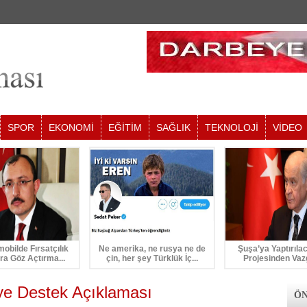
SPOR
EKONOMİ
EĞİTİM
SAĞLIK
TEKNOLOJİ
VİDEO
mobilde Fırsatçılık
Ne amerika, ne rusya ne de
Şuşa’ya Yaptırıla
ra Göz Açtırma...
çin, her şey Türklük İç...
Projesinden Vaz
ye Destek Açıklaması
ÖN