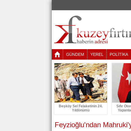
GÜNDEM
YEREL
POLİTİKA
Beşköy Sel Felaketinin 24.
Sıfır Oto
Yıldönümü
Yapanla
Feyzioğlu'ndan Mahruki'