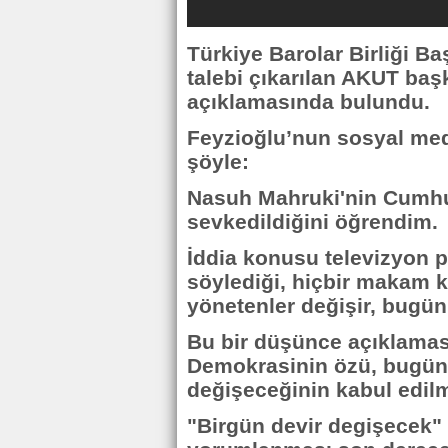
Türkiye Barolar Birliği B
talebi çıkarılan AKUT ba
açıklamasında bulundu.
Feyzioğlu’nun sosyal me
şöyle:
Nasuh Mahruki'nin Cumhu
sevkedildiğini öğrendim.
İddia konusu televizyon p
söylediği, hiçbir makam k
yönetenler değişir, bugün 
Bu bir düşünce açıklamasıd
Demokrasinin özü, bugün 
değişeceğinin kabul edilm
"Birgün devir degişecek"