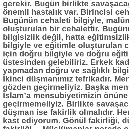
gerekir. Bugün birlikte savaşaca
önemli hastalık var. Birincisi ceha
Bugünün cehaleti bilgiyle, malûm
oluşturulan bir cehalettir. Bugün
bilgisizlik değil, hatta eğitimsizli
bilgiyle ve eğitimle oluşturulan 
için doğru bilgiyle ve doğru eği
üstesinden gelebiliriz. Erkek kad
yapmadan doğru ve sağlıklı bilgi
İkinci düşmanımız tefrikadır. Me
gözden geçirmeliyiz. Başka mens
İslam’a mensubiyetimizin önüne
geçirmemeliyiz. Birlikte savaşa
düşman ise fakirlik olmalıdır. Her 
kast ediyorum. Gönül fakirliği, 
fakirliği… Müslümanlar nerede o