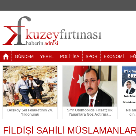
GÜNDEM
YEREL
POLİTİKA
SPOR
EKONOMİ
EĞ
Beşköy Sel Felaketinin 24.
Sıfır Otomobilde Fırsatçılık
Ne am
Yıldönümü
Yapanlara Göz Açtırma...
çin,
FİLDİŞİ SAHİLİ MÜSLAMANLA