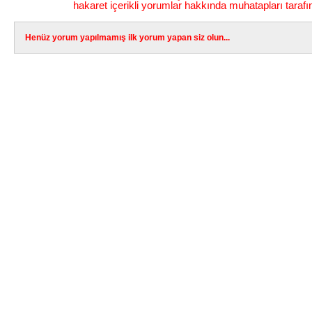
hakaret içerikli yorumlar hakkında muhatapları tarafı
Henüz yorum yapılmamış ilk yorum yapan siz olun...