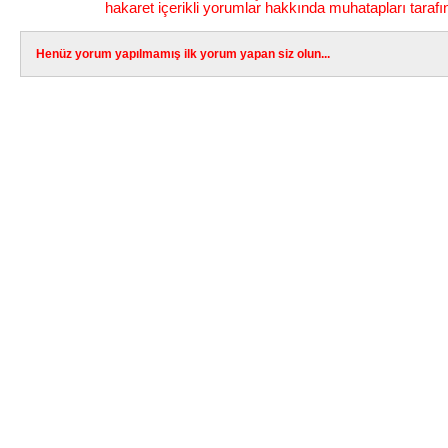
hakaret içerikli yorumlar hakkında muhatapları tarafı
Henüz yorum yapılmamış ilk yorum yapan siz olun...