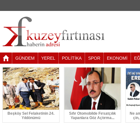
GÜNDEM
YEREL
POLİTİKA
SPOR
EKONOMİ
EĞ
Beşköy Sel Felaketinin 24.
Sıfır Otomobilde Fırsatçılık
Ne am
Yıldönümü
Yapanlara Göz Açtırma...
çin,