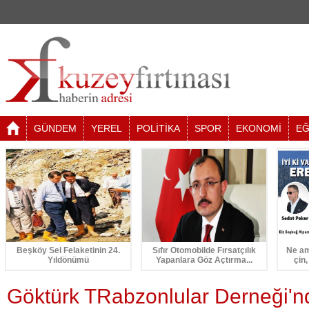
GÜNDEM
YEREL
POLİTİKA
SPOR
EKONOMİ
EĞ
Beşköy Sel Felaketinin 24.
Sıfır Otomobilde Fırsatçılık
Ne am
Yıldönümü
Yapanlara Göz Açtırma...
çin,
Göktürk TRabzonlular Derneği'nd