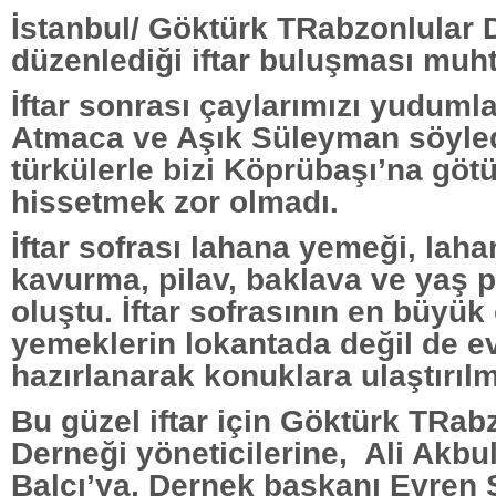
İstanbul/ Göktürk TRabzonlular 
düzenlediği iftar buluşması muh
İftar sonrası çaylarımızı yudum
Atmaca ve Aşık Süleyman söyled
türkülerle bizi Köprübaşı’na gö
hissetmek zor olmadı.
İftar sofrası lahana yemeği, lah
kavurma, pilav, baklava ve yaş 
oluştu. İftar sofrasının en büyük 
yemeklerin lokantada değil de e
hazırlanarak konuklara ulaştırıl
Bu güzel iftar için Göktürk TRab
Derneği yöneticilerine, Ali Akb
Balcı’ya, Dernek başkanı Evren 