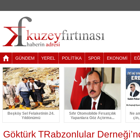
GÜNDEM
YEREL
POLİTİKA
SPOR
EKONOMİ
EĞ
Beşköy Sel Felaketinin 24.
Sıfır Otomobilde Fırsatçılık
Ne am
Yıldönümü
Yapanlara Göz Açtırma...
çin,
Göktürk TRabzonlular Derneği’nd