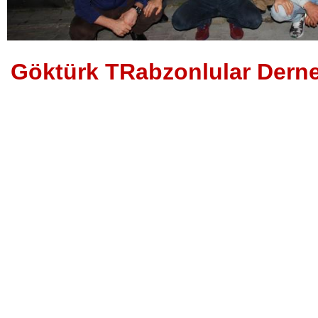
Göktürk TRabzonlular Derneğ