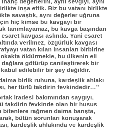
ı inanç değerlerini, aynı sevgiyi, aynı
likte inşa ettik. Biz bu vatanı birlikte
ikte savaştık, aynı değerler uğruna
için hiç kimse bu kavgayı bir
rak tanımlayamaz, bu kavga başından
 esaret kavgası aslında. Yani esaret
altında verilmez, özgürlük kavgası
afyayı vatan kılan insanları birbirine
okakta öldürmekle, bu ülkenin eli
 dağlara götürüp canileştirerek bir
bul edilebilir bir şey değildir.
 daima birlik ruhuna, kardeşlik ahlakı
, her türlü takdirin fevkindedir…”
 ortak iradesi bakımından saygıyı,
ü takdirin fevkinde olan bir husus
p bitenlere rağmen daima barışta,
arak, bütün sorunları konuşarak
sı, kardeşlik ahlakında ve kardeşlik