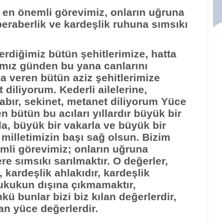
ı en önemli görevimiz, onların uğruna
, beraberlik ve kardeşlik ruhuna sımsıkı
rdiğimiz bütün şehitlerimize, hatta
ğımız günden bu yana canlarını
 veren bütün aziz şehitlerimize
iliyorum. Kederli ailelerine,
sabır, sekinet, metanet diliyorum Yüce
 bütün bu acıları yıllardır büyük bir
la, büyük bir vakarla ve büyük bir
 milletimizin başı sağ olsun. Bizim
emli görevimiz; onların uğruna
ere sımsıkı sarılmaktır. O değerler,
, kardeşlik ahlakıdır, kardeşlik
ukukun dışına çıkmamaktır,
kü bunlar bizi biz kılan değerlerdir,
lan yüce değerlerdir.