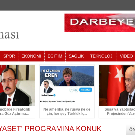
SPOR
EKONOMİ
EĞİTİM
SAĞLIK
TEKNOLOJİ
VİDEO
mobilde Fırsatçılık
Ne amerika, ne rusya ne de
Şuşa’ya Yaptırıla
ra Göz Açtırma...
çin, her şey Türklük İç...
Projesinden Vaz
YASET' PROGRAMINA KONUK
ÖN