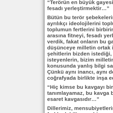
“Terörün en büyük gayesi, 
fesadı yerleştirmektir…”
Bütün bu terör şebekeleri
ayrılıkçı ideolojilerini t
toplumun fertlerini birbir
arasına fitneyi, fesadı ye
verdik, fakat onların bu 
düşünceye milletin ortak 
şehitlerin bizden istediği,
isteyenlerin, bizim millet
konusunda yanlış bilgi sa
Çünkü aynı inancı, aynı d
coğrafyada birlikte inşa ed
“Hiç kimse bu kavgayı bi
tanımlayamaz, bu kavga b
esaret kavgasıdır…”
Dillerimiz, mensubiyetler