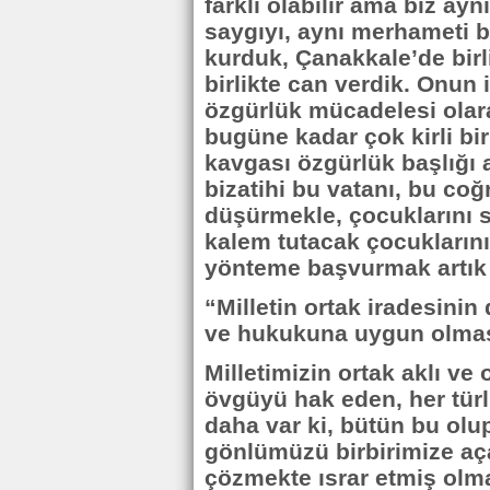
farklı olabilir ama biz ayn
saygıyı, aynı merhameti bir
kurduk, Çanakkale’de birl
birlikte can verdik. Onun 
özgürlük mücadelesi ola
bugüne kadar çok kirli bir
kavgası özgürlük başlığı 
bizatihi bu vatanı, bu coğr
düşürmekle, çocuklarını s
kalem tutacak çocuklarını
yönteme başvurmak artık ka
“Milletin ortak iradesinin
ve hukukuna uygun olması
Milletimizin ortak aklı ve
övgüyü hak eden, her türl
daha var ki, bütün bu olu
gönlümüzü birbirimize aç
çözmekte ısrar etmiş olma