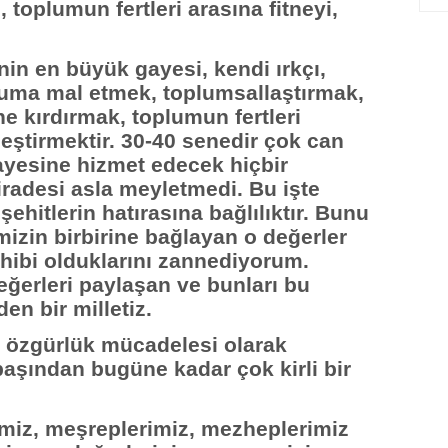
toplumun fertleri arasına fitneyi,
nin en büyük gayesi, kendi ırkçı,
opluma mal etmek, toplumsallaştırmak,
ine kırdırmak, toplumun fertleri
rleştirmektir. 30-40 senedir çok can
gayesine hizmet edecek hiçbir
iradesi asla meyletmedi. Bu işte
 şehitlerin hatırasına bağlılıktır. Bunu
imizin birbirine bağlayan o değerler
hibi olduklarını zannediyorum.
eğerleri paylaşan ve bunları bu
en bir milletiz.
r özgürlük mücadelesi olarak
aşından bugüne kadar çok kirli bir
imiz, meşreplerimiz, mezheplerimiz