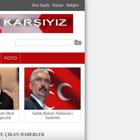
Ana Sayfa
Künye
İletişim
FOTO
cak Okul
Sabık Bakan Tantanacı
geçildi
Sadettin
E ÇIKAN HABERLER