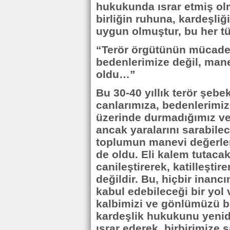
hukukunda ısrar etmiş olm
birliğin ruhuna, kardeşli
uygun olmuştur, bu her tür
“Terör örgütünün mücadel
bedenlerimize değil, man
oldu…”
Bu 30-40 yıllık terör şeb
canlarımıza, bedenlerimiz
üzerinde durmadığımız ve b
ancak yaralarını sarabile
toplumun manevi değerler
de oldu. Eli kalem tutaca
canileştirerek, katilleşt
değildir. Bu, hiçbir inancı
kabul edebileceği bir yol 
kalbimizi ve gönlümüzü bir
kardeşlik hukukunu yenid
ısrar ederek, birbirimize 