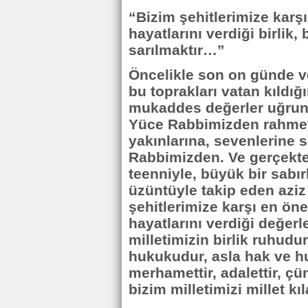
“Bizim şehitlerimize karş
hayatlarını verdiği birlik
sarılmaktır…”
Öncelikle son on günde ve
bu toprakları vatan kıldı
mukaddes değerler uğruna
Yüce Rabbimizden rahmet d
yakınlarına, sevenlerine 
Rabbimizden. Ve gerçekten
teenniyle, büyük bir sabır
üzüntüyle takip eden aziz
şehitlerimize karşı en ön
hayatlarını verdiği değerl
milletimizin birlik ruhudur
hukukudur, asla hak ve h
merhamettir, adalettir, çün
bizim milletimizi millet kı