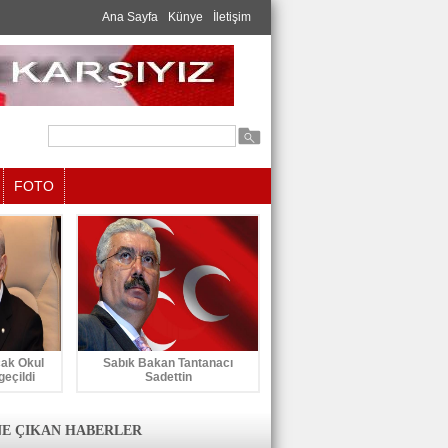
Ana Sayfa
Künye
İletişim
FOTO
cak Okul
Sabık Bakan Tantanacı
geçildi
Sadettin
E ÇIKAN HABERLER