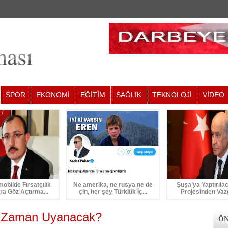
SPOR
EKONOMİ
EĞİTİM
SAĞLIK
TEKNOLOJİ
VİDEO
mobilde Fırsatçılık
Ne amerika, ne rusya ne de
Şuşa’ya Yaptırıla
ra Göz Açtırma...
çin, her şey Türklük İç...
Projesinden Vaz
 Zaman Uyanacak?
ÖN