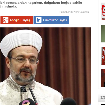
leri bombalardan kaçarken, dalgaların boğup sahile
dir aslında.
Bu haber
837
kez okundu
EN