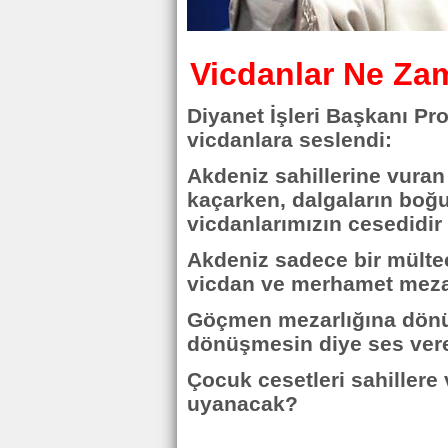
Vicdanlar Ne Z
Diyanet İşleri Başkanı Pr
vicdanlara seslendi:
Akdeniz sahillerine vura
kaçarken, dalgaların boğup
vicdanlarımızın cesedidir 
Akdeniz sadece bir mülte
vicdan ve merhamet meza
Göçmen mezarlığına dönü
dönüşmesin diye ses vere
Çocuk cesetleri sahillere
uyanacak?