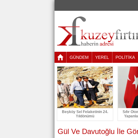
GÜNDEM
YEREL
POLİTİKA
Beşköy Sel Felaketinin 24.
Sıfır Oto
Yıldönümü
Yapanla
Gül Ve Davutoğlu İle Gö