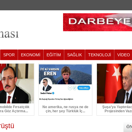
SPOR
EKONOMİ
EĞİTİM
SAĞLIK
TEKNOLOJİ
VİDEO
mobilde Fırsatçılık
Ne amerika, ne rusya ne de
Şuşa’ya Yaptırıla
ra Göz Açtırma...
çin, her şey Türklük İç...
Projesinden Vaz
rüştü
ÖN