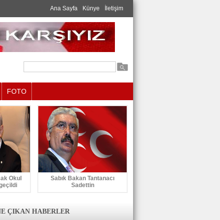
Ana Sayfa
Künye
İletişim
FOTO
cak Okul
Sabık Bakan Tantanacı
geçildi
Sadettin
E ÇIKAN HABERLER