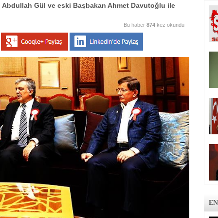
 Abdullah Gül ve eski Başbakan Ahmet Davutoğlu ile
Bu haber
874
kez okundu
EN