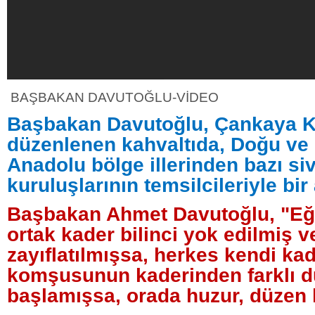
BAŞBAKAN DAVUTOĞLU-VİDEO
Başbakan Davutoğlu, Çankaya 
düzenlenen kahvaltıda, Doğu v
Anadolu bölge illerinden bazı siv
kuruluşlarının temsilcileriyle bir
Başbakan Ahmet Davutoğlu, "Eğe
ortak kader bilinci yok edilmiş v
zayıflatılmışsa, herkes kendi kad
komşusunun kaderinden farklı
başlamışsa, orada huzur, düzen 