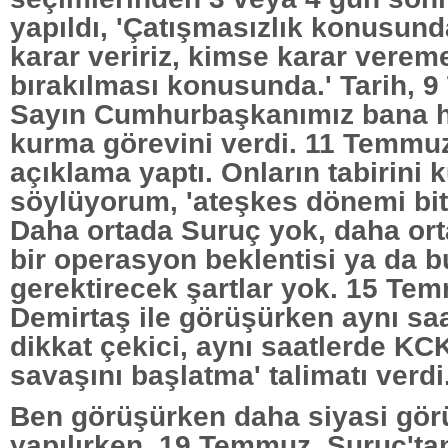
yapıldı, 'Çatışmasızlık konusun
karar veririz, kimse karar vereme
bırakılması konusunda.' Tarih, 
Sayın Cumhurbaşkanımız bana 
kurma görevini verdi. 11 Temmu
açıklama yaptı. Onların tabirini 
söylüyorum, 'ateşkes dönemi bitm
Daha ortada Suruç yok, daha or
bir operasyon beklentisi ya da 
gerektirecek şartlar yok. 15 Te
Demirtaş ile görüşürken aynı saa
dikkat çekici, aynı saatlerde KC
savaşını başlatma' talimatı verdi
Ben görüşürken daha siyasi gö
yapılırken, 19 Temmuz, Suruç'ta