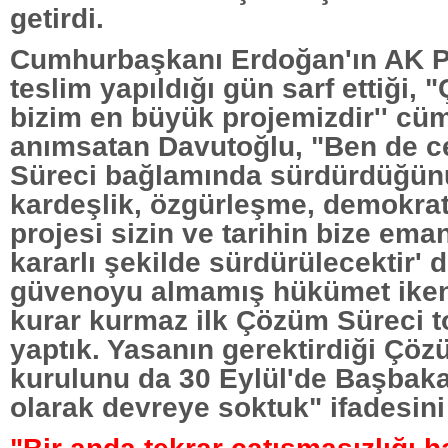
getirdi.
Cumhurbaşkanı Erdoğan'ın AK Pa
teslim yapıldığı gün sarf ettiği,
bizim en büyük projemizdir'' cüm
anımsatan Davutoğlu, "Ben de 
Süreci bağlamında sürdürdüğünüz 
kardeşlik, özgürleşme, demokra
projesi sizin ve tarihin bize eman
kararlı şekilde sürdürülecektir'
güvenoyu almamış hükümet ike
kurar kurmaz ilk Çözüm Süreci to
yaptık. Yasanın gerektirdiği Çö
kurulunu da 30 Eylül'de Başbaka
olarak devreye soktuk" ifadesini