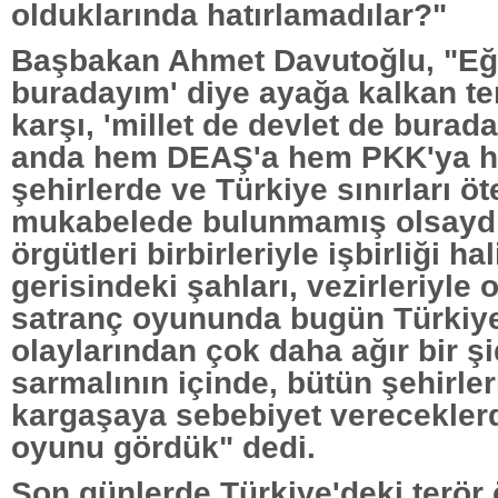
olduklarında hatırlamadılar?"
Başbakan Ahmet Davutoğlu, "Eğe
buradayım' diye ayağa kalkan ter
karşı, 'millet de devlet de burada
anda hem DEAŞ'a hem PKK'ya 
şehirlerde ve Türkiye sınırları ö
mukabelede bulunmamış olsaydık
örgütleri birbirleriyle işbirliği h
gerisindeki şahları, vezirleriyle 
satranç oyununda bugün Türkiye
olaylarından çok daha ağır bir ş
sarmalının içinde, bütün şehirler
kargaşaya sebebiyet vereceklerd
oyunu gördük" dedi.
Son günlerde Türkiye'deki terör 