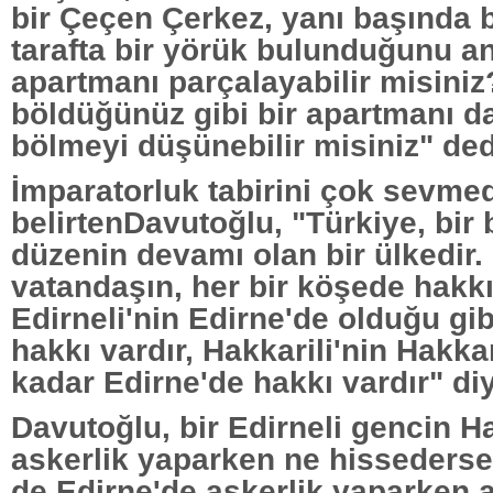
bir Çeçen Çerkez, yanı başında b
tarafta bir yörük bulunduğunu an
apartmanı parçalayabilir misiniz
böldüğünüz gibi bir apartmanı da
bölmeyi düşünebilir misiniz" ded
İmparatorluk tabirini çok sevmed
belirtenDavutoğlu, "Türkiye, bir
düzenin devamı olan bir ülkedir. 
vatandaşın, her bir köşede hakkı
Edirneli'nin Edirne'de olduğu gi
hakkı vardır, Hakkarili'nin Hakka
kadar Edirne'de hakkı vardır" di
Davutoğlu, bir Edirneli gencin H
askerlik yaparken ne hissederse,
de Edirne'de askerlik yaparken a