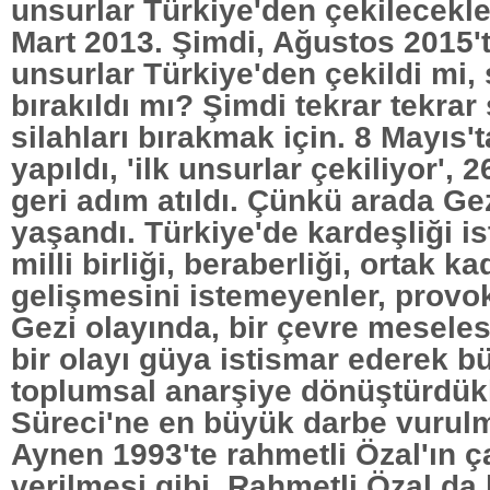
unsurlar Türkiye'den çekilecekler
Mart 2013. Şimdi, Ağustos 2015'te
unsurlar Türkiye'den çekildi mi, 
bırakıldı mı? Şimdi tekrar tekrar
silahları bırakmak için. 8 Mayıs'
yapıldı, 'ilk unsurlar çekiliyor', 
geri adım atıldı. Çünkü arada Gez
yaşandı. Türkiye'de kardeşliği i
milli birliği, beraberliği, ortak ka
gelişmesini istemeyenler, provok
Gezi olayında, bir çevre meseles
bir olayı güya istismar ederek b
toplumsal anarşiye dönüştürdü
Süreci'ne en büyük darbe vurul
Aynen 1993'te rahmetli Özal'ın ç
verilmesi gibi. Rahmetli Özal da 