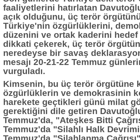
faaliyetlerini hatırlatan Davutoğ
açık olduğunu, üç terör örgütün
Türkiye'nin özgürlüklerini, dem
düzenini ve ortak kaderini hedef
dikkati çekerek, üç terör örgütü
neredeyse bir savaş deklarasyon
mesajı 20-21-22 Temmuz günleri
vurguladı.
Kimsenin, bu üç terör örgütüne 
özgürlüklerin ve demokrasinin k
harekete geçtikleri günü milat 
gerektiğini dile getiren Davutoğl
Temmuz'da, "Ateşkes Bitti Çağrıs
Temmuz'da "Silahlı Halk Devrimi 
Temmuz'da "Silahlanma Çağrısı"