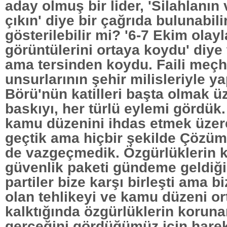
aday olmuş bir lider, 'Silahlanın
çıkın' diye bir çağrıda bulunabili
gösterilebilir mi? '6-7 Ekim olaylar
görüntülerini ortaya koydu' diye t
ama tersinden koydu. Faili meçhu
unsurlarının şehir milisleriyle ya
Börü'nün katilleri başta olmak üz
baskıyı, her türlü eylemi gördük
kamu düzenini ihdas etmek üzer
geçtik ama hiçbir şekilde Çözüm
de vazgeçmedik. Özgürlüklerin 
güvenlik paketi gündeme geldiğ
partiler bize karşı birleşti ama 
olan tehlikeyi ve kamu düzeni o
kalktığında özgürlüklerin korun
gerçeğini gördüğümüz için harek