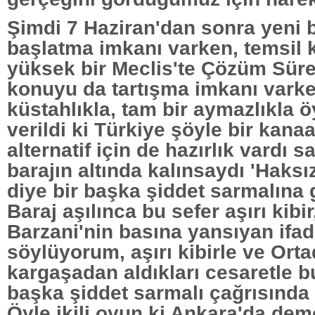
Şimdi 7 Haziran'dan sonra yeni 
başlatma imkanı varken, temsil k
yüksek bir Meclis'te Çözüm Süre
konuyu da tartışma imkanı varke
küstahlıkla, tam bir aymazlıkla ö
verildi ki Türkiye şöyle bir kanaa
alternatif için de hazırlık vardı s
barajın altında kalınsaydı 'Haksız
diye bir başka şiddet sarmalına g
Baraj aşılınca bu sefer aşırı kibi
Barzani'nin basına yansıyan ifad
söylüyorum, aşırı kibirle ve Ort
kargaşadan aldıkları cesaretle bu
başka şiddet sarmalı çağrısında
Öyle ikili oyun ki Ankara'da dem