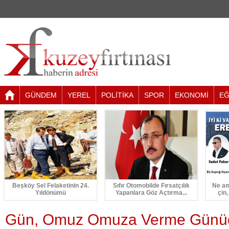
GÜNDEM
YEREL
POLİTİKA
SPOR
EKONOMİ
EĞ
Beşköy Sel Felaketinin 24.
Sıfır Otomobilde Fırsatçılık
Ne am
Yıldönümü
Yapanlara Göz Açtırma...
çin,
Gün, Omuz Omuza Verme Günü