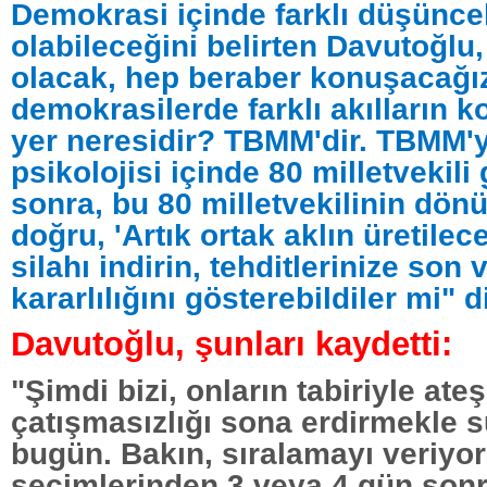
Demokrasi içinde farklı düşünce
olabileceğini belirten Davutoğlu, 
olacak, hep beraber konuşacağız
demokrasilerde farklı akılların 
yer neresidir? TBMM'dir. TBMM'
psikolojisi içinde 80 milletvekil
sonra, bu 80 milletvekilinin dön
doğru, 'Artık ortak aklın üretilec
silahı indirin, tehditlerinize son
kararlılığını gösterebildiler mi" 
Davutoğlu, şunları kaydetti:
"Şimdi bizi, onların tabiriyle ate
çatışmasızlığı sona erdirmekle s
bugün. Bakın, sıralamayı veriyo
seçimlerinden 3 veya 4 gün son