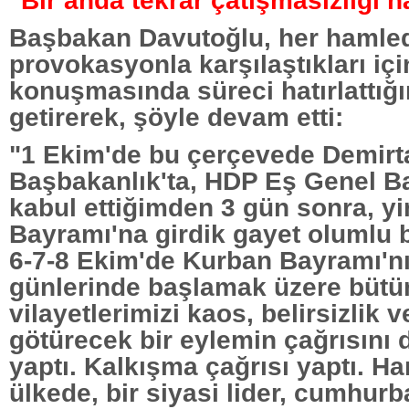
"Bir anda tekrar çatışmasızlığı ha
Başbakan Davutoğlu, her hamled
provokasyonla karşılaştıkları içi
konuşmasında süreci hatırlattığın
getirerek, şöyle devam etti:
"1 Ekim'de bu çerçevede Demirta
Başbakanlık'ta, HDP Eş Genel Ba
kabul ettiğimden 3 gün sonra, yi
Bayramı'na girdik gayet olumlu b
6-7-8 Ekim'de Kurban Bayramı'n
günlerinde başlamak üzere bütü
vilayetlerimizi kaos, belirsizlik 
götürecek bir eylemin çağrısını 
yaptı. Kalkışma çağrısı yaptı. H
ülkede, bir siyasi lider, cumhur