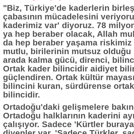
"Biz, Türkiye'de kaderlerin birleş
çabasının mücadelesini veriyoru
kaderimiz var' diyoruz. 78 mily
ya hep beraber olacak, Allah m
da hep beraber yaşama riskimiz v
mutlu, birilerinin mutsuz olduğu b
arada kalma gücü, direnci, bilin
Ortak kader bilincidir aidiyet bili
güçlendiren. Ortak kültür mayasıd
bilincini kuran, sürdürense orta
bilincidir.
Ortadoğu'daki gelişmelere bakınız
Ortadoğu halklarının kaderini ay
çalışıyor. Sadece 'Kürtler buraya
diyenler var. 'Sadece Türkler, sa