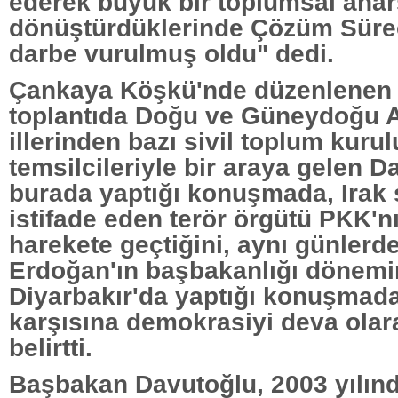
ederek büyük bir toplumsal anar
dönüştürdüklerinde Çözüm Süre
darbe vurulmuş oldu" dedi.
Çankaya Köşkü'nde düzenlenen k
toplantıda Doğu ve Güneydoğu 
illerinden bazı sivil toplum kurul
temsilcileriyle bir araya gelen D
burada yaptığı konuşmada, Irak
istifade eden terör örgütü PKK'n
harekete geçtiğini, aynı günler
Erdoğan'ın başbakanlığı dönem
Diyarbakır'da yaptığı konuşmada
karşısına demokrasiyi deva olarak
belirtti.
Başbakan Davutoğlu, 2003 yılınd