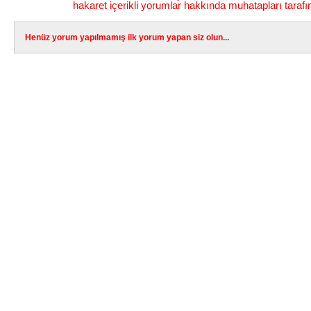
hakaret içerikli yorumlar hakkında muhatapları tarafı
Henüz yorum yapılmamış ilk yorum yapan siz olun...