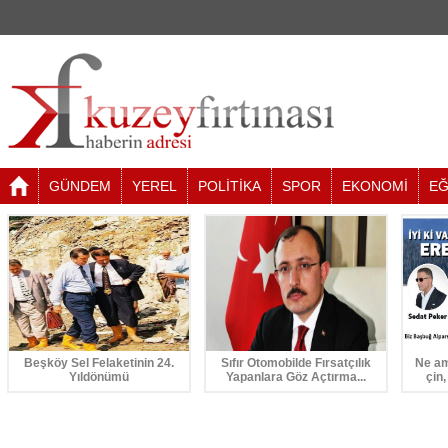
GÜNDEM
YEREL
POLİTİKA
SPOR
EKONOMİ
EĞ
Beşköy Sel Felaketinin 24.
Sıfır Otomobilde Fırsatçılık
Ne am
Yıldönümü
Yapanlara Göz Açtırma...
çin,