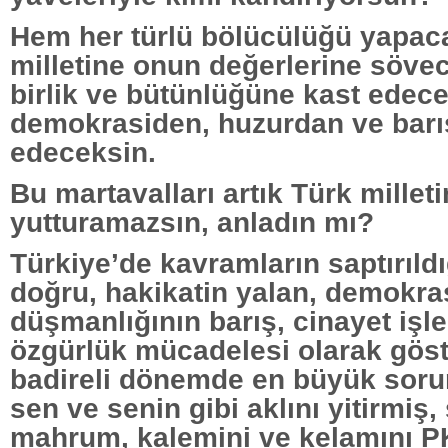
Hem her türlü bölücülüğü yapac
milletine onun değerlerine söve
birlik ve bütünlüğüne kast edec
demokrasiden, huzurdan ve barı
edeceksin.
Bu martavalları artık Türk millet
yutturamazsın, anladın mı?
Türkiye’de kavramların saptırıldı
doğru, hakikatin yalan, demokra
düşmanlığının barış, cinayet işl
özgürlük mücadelesi olarak göste
badireli dönemde en büyük soru
sen ve senin gibi aklını yitirmi
mahrum, kalemini ve kelamını P