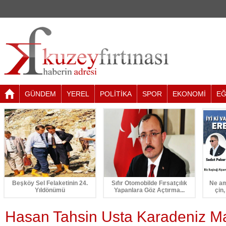
GÜNDEM
YEREL
POLİTİKA
SPOR
EKONOMİ
EĞ
Beşköy Sel Felaketinin 24.
Sıfır Otomobilde Fırsatçılık
Ne am
Yıldönümü
Yapanlara Göz Açtırma...
çin,
Hasan Tahsin Usta Karadeniz Ma