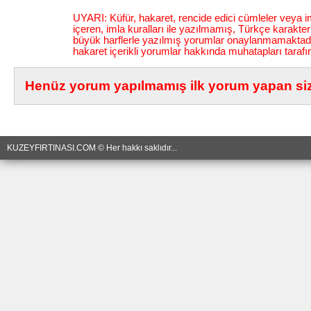
UYARI: Küfür, hakaret, rencide edici cümleler veya im
içeren, imla kuralları ile yazılmamış, Türkçe karakt
büyük harflerle yazılmış yorumlar onaylanmamaktadı
hakaret içerikli yorumlar hakkında muhatapları tarafı
Henüz yorum yapılmamış ilk yorum yapan siz 
KUZEYFIRTINASI.COM © Her hakkı saklıdır...