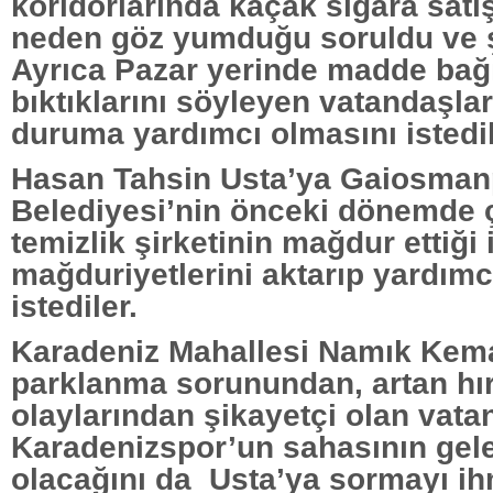
koridorlarında kaçak sigara satış
neden göz yumduğu soruldu ve şi
Ayrıca Pazar yerinde madde bağ
bıktıklarını söyleyen vatandaşla
duruma yardımcı olmasını istedil
Hasan Tahsin Usta’ya Gaiosma
Belediyesi’nin önceki dönemde ç
temizlik şirketinin mağdur ettiği 
mağduriyetlerini aktarıp yardımc
istediler.
Karadeniz Mahallesi Namık Kema
parklanma sorunundan, artan hır
olaylarından şikayetçi olan vata
Karadenizspor’un sahasının gel
olacağını da Usta’ya sormayı ih