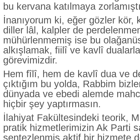
bu kervana katılmaya zorlamıştı
İnanıyorum ki, eğer gözler kör, k
diller lâl, kalpler de perdelenm
mühürlenmemiş ise bu olağanüs
alkışlamak, fiilî ve kavlî dualar
görevimizdir.
Hem fîlî, hem de kavlî dua ve d
çıktığım bu yolda, Rabbim bizle
dünyada ve ebedi alemde mah
hiçbir şey yaptırmasın.
İlahiyat Fakültesindeki teorik, M
pratik hizmetlerimizin Ak Parti s
sentezlenmiş aktif bir hizmete 