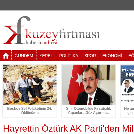
GÜNDEM
YEREL
POLİTİKA
SPOR
EKONOMİ
EĞ
Beşköy Sel Felaketinin 24.
Sıfır Otomobilde Fırsatçılık
Ne am
Yıldönümü
Yapanlara Göz Açtırma...
çin,
Hayrettin Öztürk AK Parti'den Mill