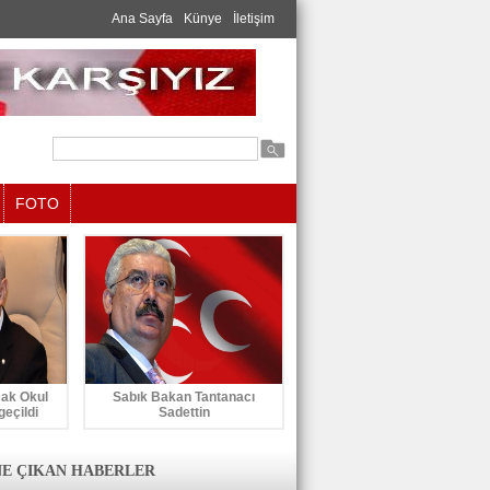
Ana Sayfa
Künye
İletişim
FOTO
cak Okul
Sabık Bakan Tantanacı
geçildi
Sadettin
E ÇIKAN HABERLER