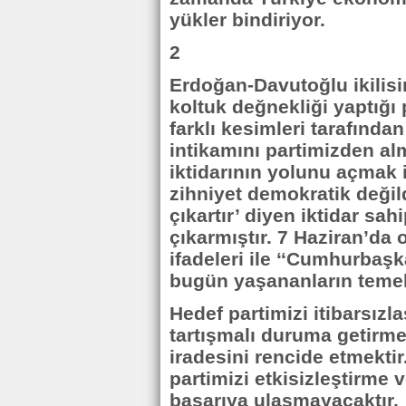
yükler bindiriyor.
2
Erdoğan-Davutoğlu ikilisi
koltuk değnekliği yaptığ
farklı kesimleri tarafında
intikamını partimizden alm
iktidarının yolunu açmak 
zihniyet demokratik değil
çıkartır’ diyen iktidar sah
çıkarmıştır. 7 Haziran’da
ifadeleri ile ‘‘Cumhurbaşk
bugün yaşananların temel
Hedef partimizi itibarsızl
tartışmalı duruma getirmek
iradesini rencide etmektir
partimizi etkisizleştirme 
başarıya ulaşmayacaktır.