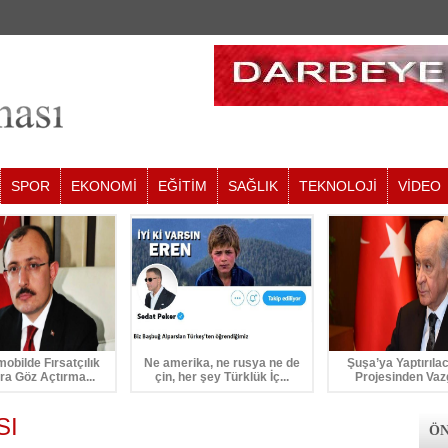
SPOR
EKONOMİ
EĞİTİM
SAĞLIK
TEKNOLOJİ
VİDEO
mobilde Fırsatçılık
Ne amerika, ne rusya ne de
Şuşa’ya Yaptırıla
ra Göz Açtırma...
çin, her şey Türklük İç...
Projesinden Vaz
SI
ÖN