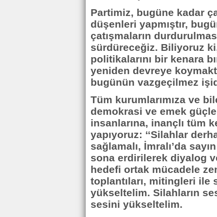
Partimiz, bugüne kadar ça
düşenleri yapmıştır, bugü
çatışmaların durdurulması
sürdüreceğiz. Biliyoruz k
politikalarını bir kenara b
yeniden devreye koymaktı
bugünün vazgeçilmez işid
Tüm kurumlarımıza ve bil
demokrasi ve emek güçler
insanlarına, inançlı tüm k
yapıyoruz: ‘‘Silahlar derha
sağlamalı, İmralı’da sayın
sona erdirilerek diyalog 
hedefi ortak mücadele zemi
toplantıları, mitingleri il
yükseltelim. Silahların s
sesini yükseltelim.