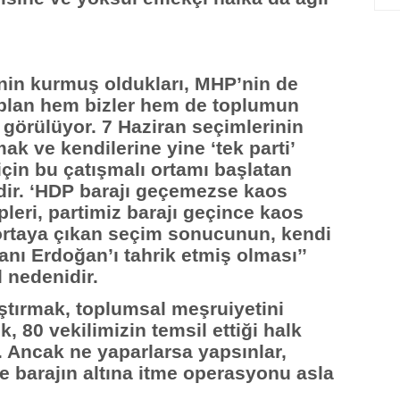
nin kurmuş oldukları, MHP’nin de
ı plan hem bizler hem de toplumun
n görülüyor. 7 Haziran seçimlerinin
ak ve kendilerine yine ‘tek parti’
için bu çatışmalı ortamı başlatan
dir. ‘HDP barajı geçemezse kaos
ipleri, partimiz barajı geçince kaos
 ortaya çıkan seçim sonucunun, kendi
anı Erdoğan’ı tahrik etmiş olması’’
 nedenidir.
aştırmak, toplumsal meşruiyetini
, 80 vekilimizin temsil ettiği halk
. Ancak ne yaparlarsa yapsınlar,
ve barajın altına itme operasyonu asla