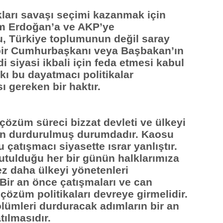
ları savaşı seçimi kazanmak için
um Erdoğan’a ve AKP’ye
u, Türkiye toplumunun değil saray
çbir Cumhurbaşkanı veya Başbakan’ın
i siyasi ikbali için feda etmesi kabul
kı bu dayatmacı politikalar
 gereken bir haktır.
 çözüm süreci bizzat devleti ve ülkeyi
ilen durdurulmuş durumdadır. Kaosu
 çatışmacı siyasette ısrar yanlıştır.
utulduğu her bir günün halklarımıza
kez daha ülkeyi yönetenleri
Bir an önce çatışmaları ve can
çözüm politikaları devreye girmelidir.
ölümleri durduracak adımların bir an
tılmasıdır.