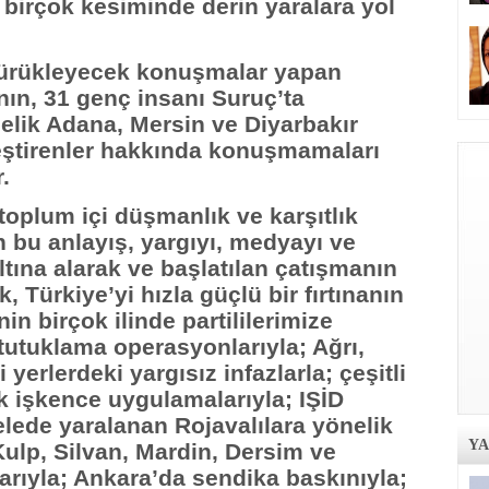
birçok kesiminde derin yaralara yol
sürükleyecek konuşmalar yapan
ın, 31 genç insanı Suruç’ta
nelik Adana, Mersin ve Diyarbakır
ştirenler hakkında konuşmamaları
.
toplum içi düşmanlık ve karşıtlık
n bu anlayış, yargıyı, medyayı ve
altına alarak ve başlatılan çatışmanın
k, Türkiye’yi hızla güçlü bir fırtınanın
in birçok ilinde partililerimize
 tutuklama operasyonlarıyla; Ağrı,
 yerlerdeki yargısız infazlarla; çeşitli
k işkence uygulamalarıyla; IŞİD
lede yaralanan Rojavalılara yönelik
Y
 Kulp, Silvan, Mardin, Dersim ve
arıyla; Ankara’da sendika baskınıyla;