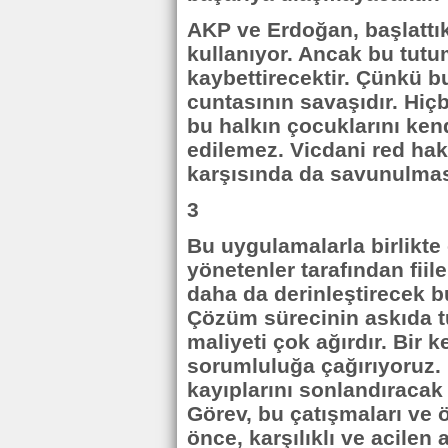
AKP ve Erdoğan, başlattık
kullanıyor. Ancak bu tut
kaybettirecektir. Çünkü b
cuntasının savaşıdır. Hi
bu halkın çocuklarını kend
edilemez. Vicdani red hak
karşısında da savunulması
3
Bu uygulamalarla birlikte
yönetenler tarafından fi
daha da derinleştirecek bu
Çözüm sürecinin askıda t
maliyeti çok ağırdır. Bir 
sorumluluğa çağırıyoruz. 
kayıplarını sonlandıracak 
Görev, bu çatışmaları ve 
önce, karşılıklı ve acilen a