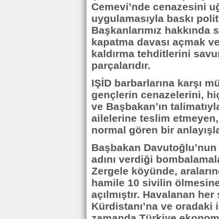
Cemevi’nde cenazesini u
uygulamasıyla baskı politi
Başkanlarımız hakkında s
kapatma davası açmak ve 
kaldırma tehditlerini sa
parçalarıdır.
IŞİD barbarlarına karşı m
gençlerin cenazelerini, hi
ve Başbakan’ın talimatıyl
ailelerine teslim etmeyen
normal gören bir anlayışl
Başbakan Davutoğlu’nun 
adını verdiği bombalamal
Zergele köyünde, araların
hamile 10 sivilin ölmesin
açılmıştır. Havalanan her
Kürdistanı’na ve oradaki 
zamanda Türkiye ekonomi