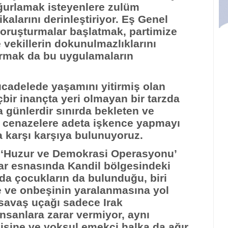
ğurlamak isteyenlere zulüm
kalarını derinleştiriyor. Eş Genel
oruşturmalar başlatmak, partimize
vekillerin dokunulmazlıklarını
vurmak da bu uygulamaların
ücadelede yaşamını yitirmiş olan
çbir inançta yeri olmayan bir tarzda
a günlerdir sınırda bekleten ve
, cenazelere adeta işkence yapmayı
a karşı karşıya bulunuyoruz.
‘Huzur ve Demokrasi Operasyonu’
ar esnasında Kandil bölgesindeki
da çocukların da bulunduğu, biri
e ve onbeşinin yaralanmasına yol
 savaş uçağı sadece Irak
insanlara zarar vermiyor, aynı
sine ve yoksul emekçi halka da ağır