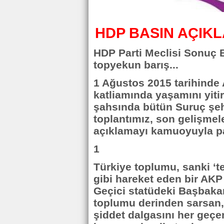
HDP BASIN AÇIK
HDP Parti Meclisi Sonuç B
topyekun barış...
1 Ağustos 2015 tarihinde
katliamında yaşamını yit
şahsında bütün Suruç şehi
toplantımız, son gelişmel
açıklamayı kamuoyuyla p
1
Türkiye toplumu, sanki ‘te
gibi hareket eden bir AKP
Geçici statüdeki Başbakan,
toplumu derinden sarsan, 
şiddet dalgasını her geçe