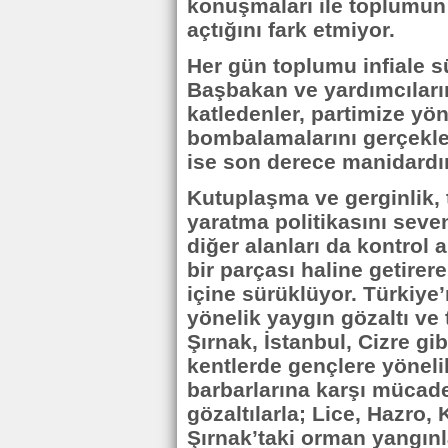
konuşmaları ile toplumun 
açtığını fark etmiyor.
Her gün toplumu infiale 
Başbakan ve yardımcıların
katledenler, partimize yö
bombalamalarını gerçekle
ise son derece manidardır
Kutuplaşma ve gerginlik, 
yaratma politikasını seve
diğer alanları da kontrol 
bir parçası haline getirere
içine sürüklüyor. Türkiye’n
yönelik yaygın gözaltı ve
Şırnak, İstanbul, Cizre gibi
kentlerde gençlere yöneli
barbarlarına karşı mücade
gözaltılarla; Lice, Hazro,
Şırnak’taki orman yangınl