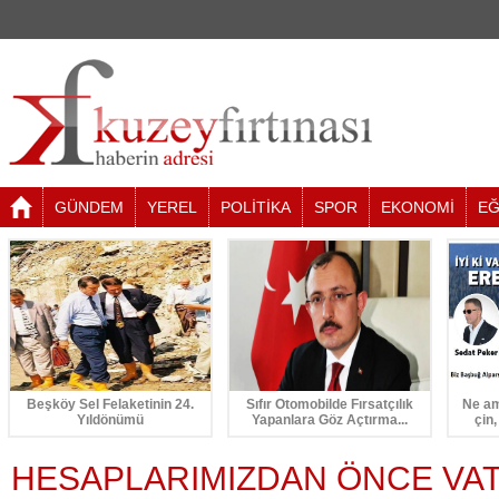
GÜNDEM
YEREL
POLİTİKA
SPOR
EKONOMİ
EĞ
Beşköy Sel Felaketinin 24.
Sıfır Otomobilde Fırsatçılık
Ne am
Yıldönümü
Yapanlara Göz Açtırma...
çin,
HESAPLARIMIZDAN ÖNCE VAT