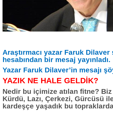
Araştırmacı yazar Faruk Dilaver
hesabından bir mesaj yayınladı.
Yazar Faruk Dilaver’in mesajı şö
YAZIK NE HALE GELDİK?
Nedir bu içimize atılan fitne? Biz 
Kürdü, Lazı, Çerkezi, Gürcüsü il
kardeşçe yaşadık bu topraklarda