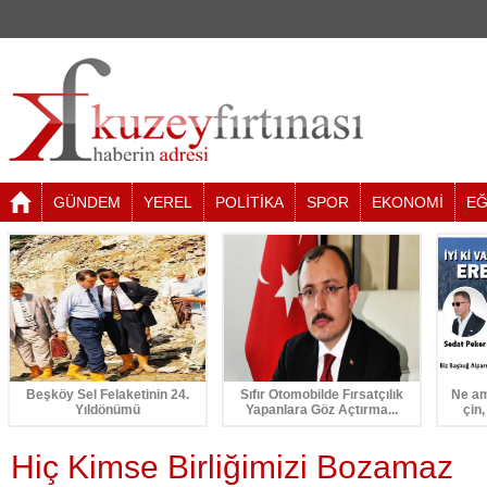
GÜNDEM
YEREL
POLİTİKA
SPOR
EKONOMİ
EĞ
Beşköy Sel Felaketinin 24.
Sıfır Otomobilde Fırsatçılık
Ne am
Yıldönümü
Yapanlara Göz Açtırma...
çin,
Hiç Kimse Birliğimizi Bozamaz