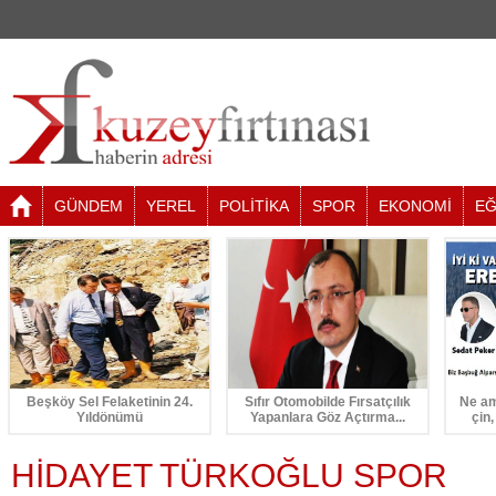
GÜNDEM
YEREL
POLİTİKA
SPOR
EKONOMİ
EĞ
Beşköy Sel Felaketinin 24.
Sıfır Otomobilde Fırsatçılık
Ne am
Yıldönümü
Yapanlara Göz Açtırma...
çin,
HİDAYET TÜRKOĞLU SPOR