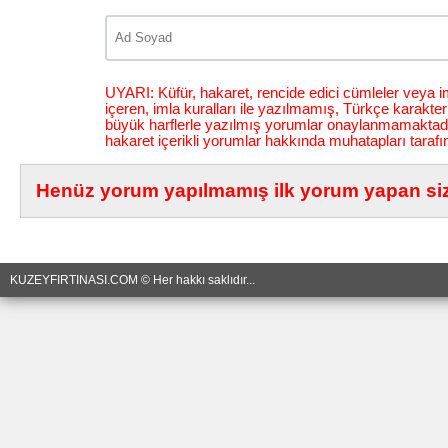
UYARI: Küfür, hakaret, rencide edici cümleler veya im
içeren, imla kuralları ile yazılmamış, Türkçe karakt
büyük harflerle yazılmış yorumlar onaylanmamaktadı
hakaret içerikli yorumlar hakkında muhatapları tarafı
Henüz yorum yapılmamış ilk yorum yapan siz 
KUZEYFIRTINASI.COM © Her hakkı saklıdır...