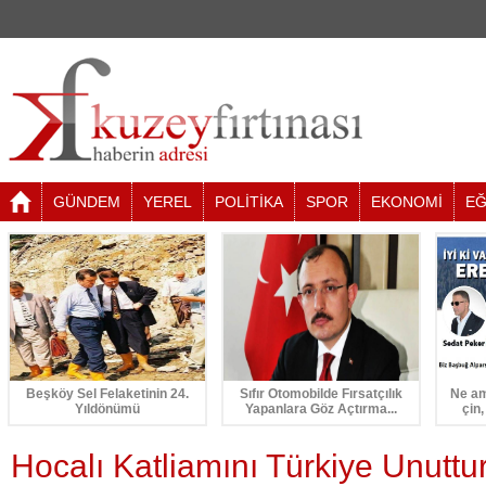
GÜNDEM
YEREL
POLİTİKA
SPOR
EKONOMİ
EĞ
Beşköy Sel Felaketinin 24.
Sıfır Otomobilde Fırsatçılık
Ne am
Yıldönümü
Yapanlara Göz Açtırma...
çin,
Hocalı Katliamını Türkiye Unutt