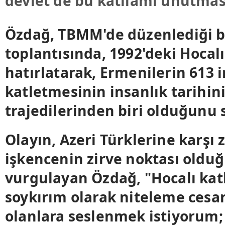
devlet de bu katliamı unutmas
Özdağ, TBMM'de düzenlediği b
toplantısında, 1992'deki Hocalı
hatırlatarak, Ermenilerin 613 
katletmesinin insanlık tarihin
trajedilerinden biri olduğunu 
Olayın, Azeri Türklerine karşı
işkencenin zirve noktası oldu
vurgulayan Özdağ, "Hocalı kat
soykırım olarak niteleme cesa
olanlara seslenmek istiyorum; 