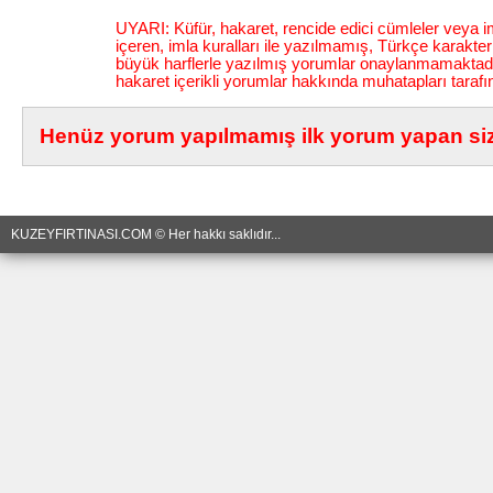
UYARI: Küfür, hakaret, rencide edici cümleler veya im
içeren, imla kuralları ile yazılmamış, Türkçe karakt
büyük harflerle yazılmış yorumlar onaylanmamaktadı
hakaret içerikli yorumlar hakkında muhatapları tarafı
Henüz yorum yapılmamış ilk yorum yapan siz 
KUZEYFIRTINASI.COM © Her hakkı saklıdır...