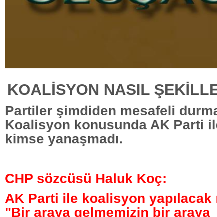
KOALİSYON NASIL ŞEKİLL
Partiler şimdiden mesafeli durma
Koalisyon konusunda AK Parti ile
kimse yanaşmadı.
CHP sözcüsü Haluk Koç:
AK Parti ile koalisyon yapılacak
"Bir araya gelmemizin bir araya