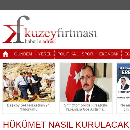
GÜNDEM
YEREL
POLİTİKA
SPOR
EKONOMİ
EĞ
Beşköy Sel Felaketinin 24.
Sıfır Otomobilde Fırsatçılık
Ne am
Yıldönümü
Yapanlara Göz Açtırma...
çin,
HÜKÜMET NASIL KURULACAK