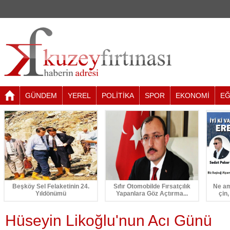
GÜNDEM
YEREL
POLİTİKA
SPOR
EKONOMİ
EĞ
Beşköy Sel Felaketinin 24.
Sıfır Otomobilde Fırsatçılık
Ne am
Yıldönümü
Yapanlara Göz Açtırma...
çin,
Hüseyin Likoğlu'nun Acı Günü