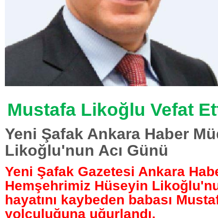
Mustafa Likoğlu Vefat Et
Yeni Şafak Ankara Haber M
Likoğlu'nun Acı Günü
Yeni Şafak Gazetesi Ankara Hab
Hemşehrimiz Hüseyin Likoğlu'n
hayatını kaybeden babası Mustaf
yolculuğuna uğurlandı.