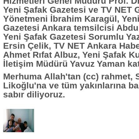
Hizmetleri Genel Müdürü Prof. Dr
Yeni Şafak Gazetesi ve TV NET 
Yönetmeni İbrahim Karagül, Yen
Gazetesi Ankara temsilcisi Abdul
Yeni Şafak Gazetesi Sorumlu Yaz
Ersin Çelik, TV NET Ankara Hab
Ahmet Rıfat Albuz, Yeni Şafak K
İletişim Müdürü Yavuz Yaman katı
Merhuma Allah'tan (cc) rahmet, 
Likoğlu'na ve tüm yakınlarına ba
sabır diliyoruz.