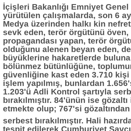
İçişleri Bakanlığı Emniyet Gene
yürütülen çalışmalarda, son 6 a
Medya üzerinden halkı kin nefre
sevk eden, terör örgütünü öven, 
propagandası yapan, terör örgütü 
olduğunu alenen beyan eden, de
büyüklerine hakaretlerde buluna
bölünmez bütünlüğüne, toplumu
güvenliğine kast eden 3.710 kişi
işlem yapılmış, bunlardan 1.656'
1.203'ü Adli Kontrol şartıyla ser
bırakılmıştır. 84'ünün ise gözalt
etmekte olup; 767'si gözaltından
serbest bırakılmıştır. Hali hazırd
tespit edilerek Cumhuriyet Savcıl