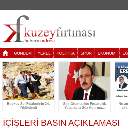
GÜNDEM
YEREL
POLİTİKA
SPOR
EKONOMİ
EĞ
Beşköy Sel Felaketinin 24.
Sıfır Otomobilde Fırsatçılık
Ne am
Yıldönümü
Yapanlara Göz Açtırma...
çin,
İÇİŞLERİ BASIN AÇIKLAMASI