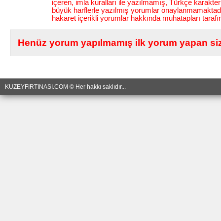
içeren, imla kuralları ile yazılmamış, Türkçe karakt
büyük harflerle yazılmış yorumlar onaylanmamaktadı
hakaret içerikli yorumlar hakkında muhatapları tarafı
Henüz yorum yapılmamış ilk yorum yapan siz 
KUZEYFIRTINASI.COM © Her hakkı saklıdır...