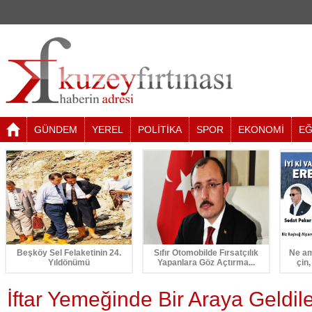
GÜNDEM
YEREL
POLİTİKA
SPOR
EKONOMİ
EĞ
Beşköy Sel Felaketinin 24.
Sıfır Otomobilde Fırsatçılık
Ne am
Yıldönümü
Yapanlara Göz Açtırma...
çin,
İftar Yemeğinde Bir Araya Geldil