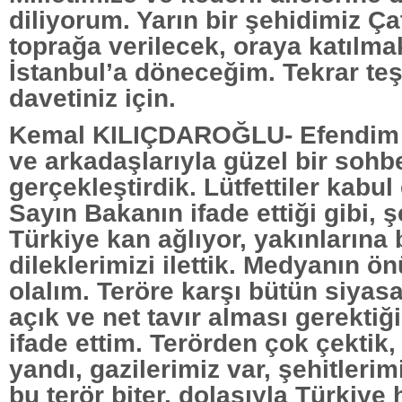
diliyorum. Yarın bir şehidimiz Ça
toprağa verilecek, oraya katılma
İstanbul’a döneceğim. Tekrar te
davetiniz için.
Kemal KILIÇDAROĞLU- Efendim
ve arkadaşlarıyla güzel bir sohb
gerçekleştirdik. Lütfettiler kabul 
Sayın Bakanın ifade ettiği gibi, ş
Türkiye kan ağlıyor, yakınlarına 
dileklerimizi ilettik. Medyanın ö
olalım. Teröre karşı bütün siyasal
açık ve net tavır alması gerektiğ
ifade ettim. Terörden çok çektik,
yandı, gazilerimiz var, şehitlerim
bu terör biter, dolasıyla Türkiye