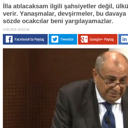
İlla atılacaksam ilgili şahsiyetler değil, ül
verir. Yanaşmalar, devşirmeler, bu davay
sözde ocakcılar beni yargılayamazlar.
4.09.2015 15:52:06