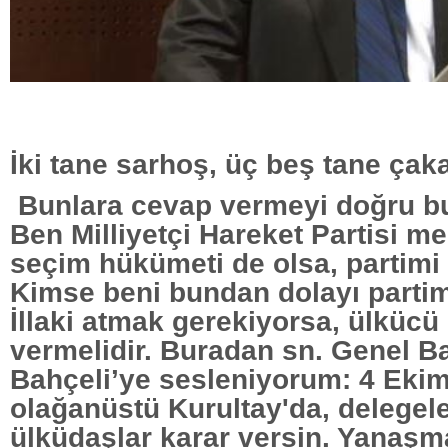
İki tane sarhoş, üç beş tane çak
Bunlara cevap vermeyi doğru 
Ben Milliyetçi Hareket Partisi 
seçim hükümeti de olsa, partimi 
Kimse beni bundan dolayı parti
İllaki atmak gerekiyorsa, ülkücü
vermelidir. Buradan sn. Genel B
Bahçeli’ye sesleniyorum: 4 Ekim
olağanüstü Kurultay'da, delegeler
ülküdaşlar karar versin. Yanaşma