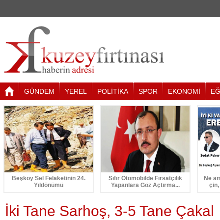
GÜNDEM
YEREL
POLİTİKA
SPOR
EKONOMİ
EĞ
Beşköy Sel Felaketinin 24.
Sıfır Otomobilde Fırsatçılık
Ne am
Yıldönümü
Yapanlara Göz Açtırma...
çin,
İki Tane Sarhoş, 3-5 Tane Çakal