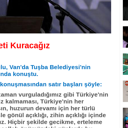
eti Kuracağız
u, Van'da Tuşba Belediyesi'nin
ında konuştu.
onuşmasından satır başları şöyle:
zaman vurguladığımız gibi Türkiye'nin
iz kalmaması, Türkiye'nin her
şın, huzurun devamı için her türlü
 gönül açıklığı, zihin açıklığı içinde
z. Hiçbir şekilde gecikme, erteleme