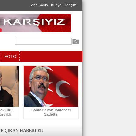
Ana Sayfa
Künye
İletişim
FOTO
cak Okul
Sabık Bakan Tantanacı
geçildi
Sadettin
E ÇIKAN HABERLER