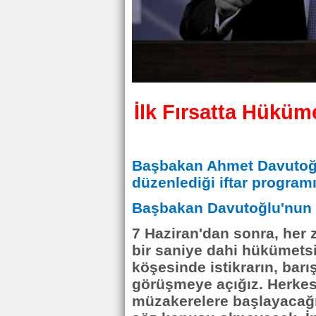
İlk Fırsatta Hüküm
Başbakan Ahmet Davutoğl
düzenlediği iftar program
Başbakan Davutoğlu'nun k
7 Haziran'dan sonra, her 
bir saniye dahi hükümets
köşesinde istikrarın, barı
görüşmeye açığız. Herkesle
müzakerelere başlayacağı