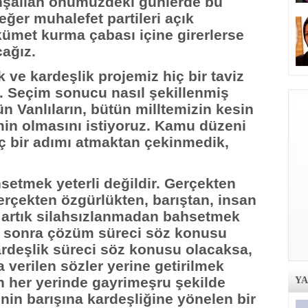
nşallah önümüzdeki günlerde bu
ğer muhalefet partileri açık
hükümet kurma çabası içine girerlerse
cağız.
k ve kardeşlik projemiz hiç bir taviz
. Seçim sonucu nasıl şekillenmiş
n Vanlıların, bütün milltemizin kesin
min olmasını istiyoruz. Kamu düzeni
 bir adımı atmaktan çekinmedik,
hsetmek yeterli değildir. Gerçekten
rçekten özgürlükten, barıştan, insan
 artık silahsızlanmadan bahsetmek
 sonra çözüm süreci söz konusu
kardeşlik süreci söz konusu olacaksa,
a verilen sözler yerine getirilmek
n her yerinde gayrimeşru şekilde
Y
'nin barışına kardeşliğine yönelen bir