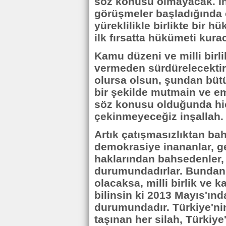
söz konusu olmayacak. İ
görüşmeler başladığında e
yüreklilikle birlikte bir 
ilk fırsatta hükümeti kura
Kamu düzeni ve milli birli
vermeden sürdürelecektir
olursa olsun, şundan bütü
bir şekilde mutmain ve e
söz konusu olduğunda hiç
çekinmeyeceğiz inşallah.
Artık çatışmasızlıktan ba
demokrasiye inananlar, ge
haklarından bahsedenler,
durumundadırlar. Bundan
olacaksa, milli birlik ve 
bilinsin ki 2013 Mayıs'ınd
durumundadır. Türkiye'ni
taşınan her silah, Türkiye