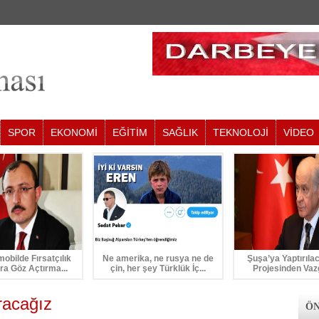
SPOR
EKONOMİ
EĞİTİM
SAĞLIK
TEKNOLOJİ
VİDEO
mobilde Fırsatçılık
Ne amerika, ne rusya ne de
Şuşa’ya Yaptırıla
ra Göz Açtırma...
çin, her şey Türklük İç...
Projesinden Vaz
racağız
ÖN