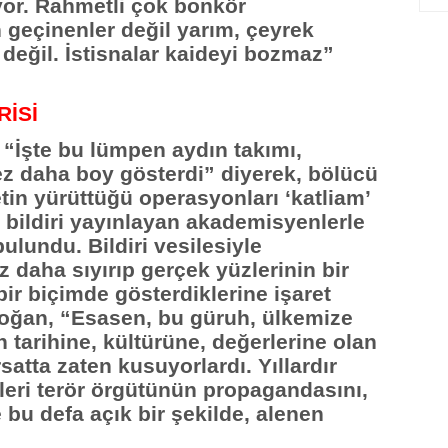
yor. Rahmetli çok bonkör
eçinenler değil yarım, çeyrek
değil. İstisnalar kaideyi bozmaz”
RİSİ
İşte bu lümpen aydın takımı,
ez daha boy gösterdi” diyerek, bölücü
tin yürüttüğü operasyonları ‘katliam’
ir bildiri yayınlayan akademisyenlerle
bulundu. Bildiri vesilesiyle
 daha sıyırıp gerçek yüzlerinin bir
r biçimde gösterdiklerine işaret
ğan, “Esasen, bu güruh, ülkemize
n tarihine, kültürüne, değerlerine olan
ırsatta zaten kusuyorlardı. Yıllardır
kleri terör örgütünün propagandasını,
le bu defa açık bir şekilde, alenen