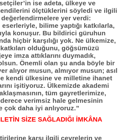
setçiler’in ise adeta, ülkeye ve
endilerini ölçtüklerini söyledi ve ilgili
 değerlendirmelere yer verdi:
erleriyle, bilime yaptığı katkılarla,
ıyla konuşur. Bu bildirici güruhun
da hiçbir karşılığı yok. Ne ülkemize,
r katkıları olduğunu, göğsümüzü
jeye imza attıklarını duymadık,
olsun. Önemli olan şu anda böyle bir
yer alıyor musun, almıyor musun; asıl
e kendi ülkesine ve milletine ihanet
arını işitiyoruz. Ülkemizde akademi
aklaşmasının, tüm gayretlerimize,
 derece verimsiz hale gelmesinin
le çok daha iyi anlıyoruz.”
LLETİN SİZE SAĞLADIĞI İMKÂNA
rilerine karşı ilgili çevrelerin ve