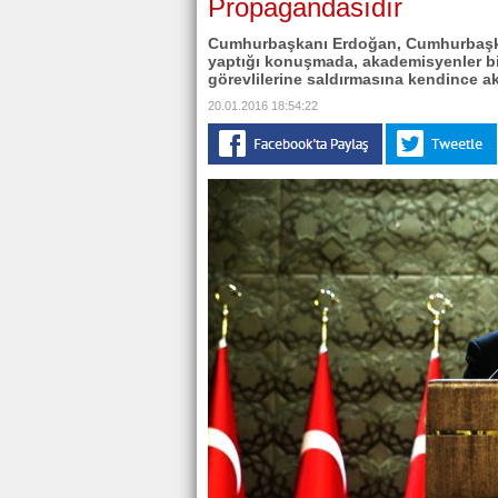
Propagandasıdır
Cumhurbaşkanı Erdoğan, Cumhurbaşkanl
yaptığı konuşmada, akademisyenler bi
görevlilerine saldırmasına kendince a
20.01.2016 18:54:22