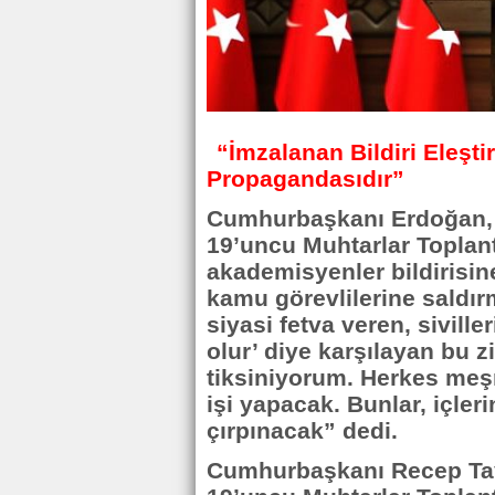
“İmzalanan Bildiri Eleştir
Propagandasıdır”
Cumhurbaşkanı Erdoğan, 
19’uncu Muhtarlar Toplan
akademisyenler bildirisin
kamu görevlilerine saldı
siyasi fetva veren, sivill
olur’ diye karşılayan bu 
tiksiniyorum. Herkes meşr
işi yapacak. Bunlar, içle
çırpınacak” dedi.
Cumhurbaşkanı Recep Tayy