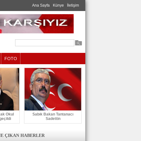
Ana Sayfa
Künye
İletişim
FOTO
cak Okul
Sabık Bakan Tantanacı
geçildi
Sadettin
E ÇIKAN HABERLER