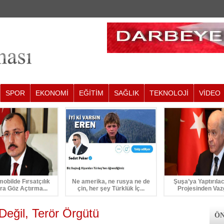
SPOR
EKONOMİ
EĞİTİM
SAĞLIK
TEKNOLOJİ
VİDEO
mobilde Fırsatçılık
Ne amerika, ne rusya ne de
Şuşa’ya Yaptırıla
ra Göz Açtırma...
çin, her şey Türklük İç...
Projesinden Vaz
 Değil, Terör Örgütü
ÖN