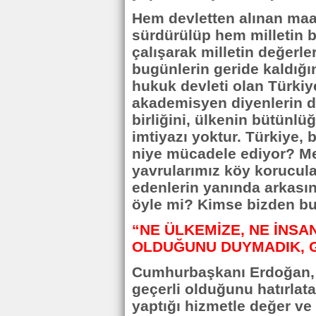
Hem devletten alınan maa
sürdürülüp hem milletin b
çalışarak milletin değerl
bugünlerin geride kaldığ
hukuk devleti olan Türkiy
akademisyen diyenlerin de
birliğini, ülkenin bütünl
imtiyazı yoktur. Türkiye, 
niye mücadele ediyor? Meh
yavrularımız köy korucular
edenlerin yanında arkasın
öyle mi? Kimse bizden bun
“NE ÜLKEMİZE, NE İNSA
OLDUĞUNU DUYMADIK, 
Cumhurbaşkanı Erdoğan, a
geçerli olduğunu hatırlata
yaptığı hizmetle değer ve