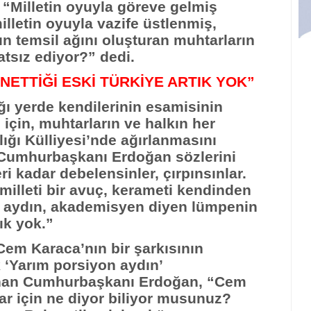
Milletin oyuyla göreve gelmiş
lletin oyuyla vazife üstlenmiş,
ın temsil ağını oluşturan muhtarların
atsız ediyor?” dedi.
NETTİĞİ ESKİ TÜRKİYE ARTIK YOK”
ığı yerde kendilerinin esamisinin
için, muhtarların ve halkın her
ğı Külliyesi’nde ağırlanmasını
Cumhurbaşkanı Erdoğan sözlerini
ri kadar debelensinler, çırpınsınlar.
illeti bir avuç, kerameti kendinden
e aydın, akademisyen diyen lümpenin
ık yok.”
em Karaca’nın bir şarkısının
k ‘Yarım porsiyon aydın’
unan Cumhurbaşkanı Erdoğan, “Cem
r için ne diyor biliyor musunuz?