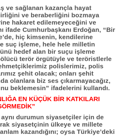
ş ve sağlanan kazançla hayat
irliğini ve beraberliğini bozmaya
erine hakaret edilemeyeceğini ve
ını ifade Cumhurbaşkanı Erdoğan, “Bir
e’de, hiç kimsenin, kendilerine
 suç işleme, hele hele milletin
üğünü hedef alan bir suçu işleme
bölücü terör örgütüyle ve teröristlerle
metçiklerimiz polislerimiz, polis
ımız şehit olacak; onları şehit
da olanlara biz ses çıkarmayacağız,
u beklemesin” ifadelerini kullandı.
NLIĞA EN KÜÇÜK BİR KATKILARI
GÖRMEDİK”
ynı durumun siyasetçiler için de
rak siyasetçinin ülkeye ve millete
 anlam kazandığını; oysa Türkiye’deki