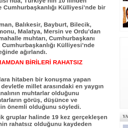
ısı’nda, Türkiye’nin 10 ilinden
e Cumhurbaşkanlığı Külliyesi’nde bir
man, Balıkesir, Bayburt, Bilecik,
monu, Malatya, Mersin ve Ordu’dan
 mahalle muhtarı, Cumhurbaşkanı
k Cumhurbaşkanlığı Külliyesi’nde
eğinde ağırlandı.
AMDAN BİRİLERİ RAHATSIZ
ara hitaben bir konuşma yapan
evletle millet arasındaki en yaygın
analının muhtarlar olduğunu
tarların görüş, düşünce ve
için önemli olduğunu söyledi.
ik gruplar halinde 19 kez gerçekleşen
Y
inin rahatsız olduğunu kaydeden