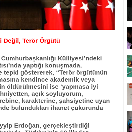
i Değil, Terör Örgütü
Cumhurbaşkanlığı Külliyesi’ndeki
tısı’nda yaptığı konuşmada,
e tepki göstererek, “Terör örgütünün
rmasına kendince akademik veya
erin öldürülmesini ise ‘yapmasa iyi
zihniyetten, açık söylüyorum,
ebine, karakterine, şahsiyetine uyan
rinde bulundukları ihanet çukurunda
ip Erdoğan, gerçekleştirdiği