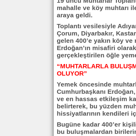
19’uncu Muhtarlar Toplant
mahalle ve köy muhtarı il
araya geldi.
Toplantı vesilesiyle Adıya
Çorum, Diyarbakır, Kasta
gelen 400’e yakın köy ve
Erdoğan’ın misafiri olara
gerçekleştirilen öğle yem
“MUHTARLARLA BULUŞM
OLUYOR”
Yemek öncesinde muhtarl
Cumhurbaşkanı Erdoğan, d
ve en hassas etkileşim k
belirterek, bu yüzden muh
hissiyatlarının kendileri 
Bugüne kadar 400’er kişil
bu buluşmalardan biriler