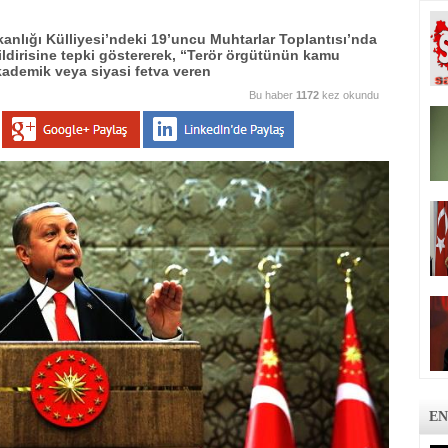
ığı Külliyesi’ndeki 19’uncu Muhtarlar Toplantısı’nda
ldirisine tepki göstererek, “Terör örgütünün kamu
kademik veya siyasi fetva veren
Bu haber
1172
kez okundu
EN