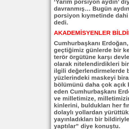
‘Yarım porsiyon aydın’ di
davranmış… Bugün aydın g
porsiyon kıymetinde dahi 
dedi.
AKADEMİSYENLER BİLDİ
Cumhurbaşkanı Erdoğan, “
geçtiğimiz günlerde bir k
terör örgütüne karşı devle
olarak nitelendirdikleri b
ilgili değerlendirmelerde 
yüzlerindeki maskeyi biraz
bölümünü daha çok açık bi
eden Cumhurbaşkanı Erdo
ve milletimize, milletimizi
kinlerini, buldukları her f
dolaylı yollardan yürüttü
yayınladıkları bir bildiriy
yaptılar” diye konuştu.