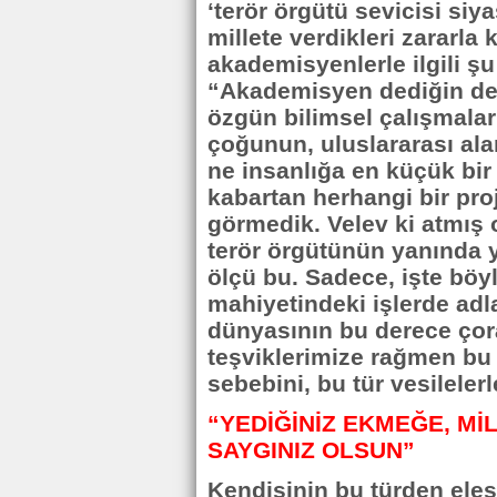
‘terör örgütü sevicisi siya
millete verdikleri zararla k
akademisyenlerle ilgili şu
“Akademisyen dediğin de es
özgün bilimsel çalışmalar
çoğunun, uluslararası alan
ne insanlığa en küçük bi
kabartan herhangi bir pro
görmedik. Velev ki atmış 
terör örgütünün yanında 
ölçü bu. Sadece, işte böyl
mahiyetindeki işlerde adl
dünyasının bu derece çor
teşviklerimize rağmen bu
sebebini, bu tür vesileler
“YEDİĞİNİZ EKMEĞE, Mİ
SAYGINIZ OLSUN”
Kendisinin bu türden eleşti