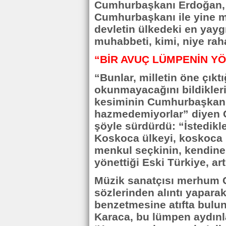
Cumhurbaşkanı Erdoğan, “
Cumhurbaşkanı ile yine mi
devletin ülkedeki en yayg
muhabbeti, kimi, niye rah
“BİR AVUÇ LÜMPENİN YÖ
“Bunlar, milletin öne çıkt
okunmayacağını bildikleri 
kesiminin Cumhurbaşkanlı
hazmedemiyorlar” diyen 
şöyle sürdürdü: “İstedikle
Koskoca ülkeyi, koskoca m
menkul seçkinin, kendin
yönettiği Eski Türkiye, art
Müzik sanatçısı merhum C
sözlerinden alıntı yapara
benzetmesine atıfta bul
Karaca, bu lümpen aydınla