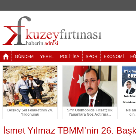
GÜNDEM
YEREL
POLİTİKA
SPOR
EKONOMİ
EĞ
Beşköy Sel Felaketinin 24.
Sıfır Otomobilde Fırsatçılık
Ne am
Yıldönümü
Yapanlara Göz Açtırma...
çin,
İsmet Yılmaz TBMM’nin 26. Başk