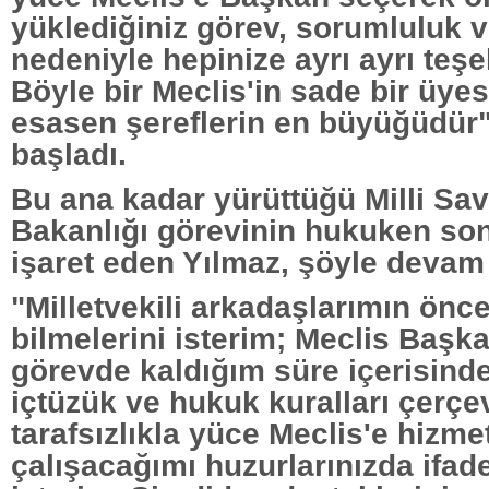
yüklediğiniz görev, sorumluluk 
nedeniyle hepinize ayrı ayrı teş
Böyle bir Meclis'in sade bir üye
esasen şereflerin en büyüğüdür"
başladı.
Bu ana kadar yürüttüğü Milli S
Bakanlığı görevinin hukuken son
işaret eden Yılmaz, şöyle devam 
"Milletvekili arkadaşlarımın önc
bilmelerini isterim; Meclis Başka
görevde kaldığım süre içerisind
içtüzük ve hukuk kuralları çerçe
tarafsızlıkla yüce Meclis'e hizm
çalışacağımı huzurlarınızda ifad