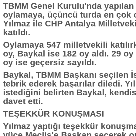
TBMM Genel Kurulu'nda yapılan 
oylamaya, üçüncü turda en çok 
Yılmaz ile CHP Antalya Milletvek
katıldı.
Oylamaya 547 milletvekili katılı
oy, Baykal ise 182 oy aldı. 29 oy 
oy ise geçersiz sayıldı.
Baykal, TBMM Başkanı seçilen İs
tebrik ederek başarılar diledi. Yı
istediğini belirten Baykal, kendi
davet etti.
TEŞEKKÜR KONUŞMASI
Yılmaz yaptığı teşekkür konuşm
yüce Meclis'e Başkan seçerek 