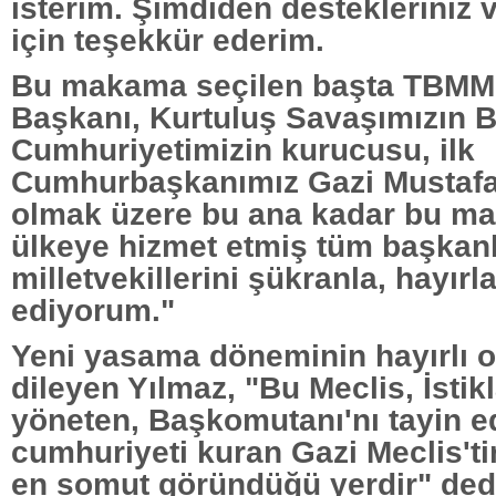
isterim. Şimdiden destekleriniz v
için teşekkür ederim.
Bu makama seçilen başta TBMM'
Başkanı, Kurtuluş Savaşımızın 
Cumhuriyetimizin kurucusu, ilk
Cumhurbaşkanımız Gazi Mustafa
olmak üzere bu ana kadar bu m
ülkeye hizmet etmiş tüm başkanl
milletvekillerini şükranla, hayırl
ediyorum."
Yeni yasama döneminin hayırlı o
dileyen Yılmaz, "Bu Meclis, İstikl
yöneten, Başkomutanı'nı tayin ed
cumhuriyeti kuran Gazi Meclis'tir.
en somut göründüğü yerdir" ded