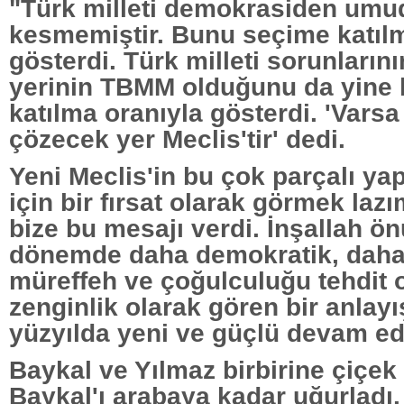
"Türk milleti demokrasiden um
kesmemiştir. Bunu seçime katılm
gösterdi. Türk milleti sorunları
yerinin TBMM olduğunu da yine
katılma oranıyla gösterdi. 'Vars
çözecek yer Meclis'tir' dedi.
Yeni Meclis'in bu çok parçalı ya
için bir fırsat olarak görmek laz
bize bu mesajı verdi. İnşallah 
dönemde daha demokratik, daha
müreffeh ve çoğulculuğu tehdit o
zenginlik olarak gören bir anlayı
yüzyılda yeni ve güçlü devam ed
Baykal ve Yılmaz birbirine çiçek 
Baykal'ı arabaya kadar uğurladı.