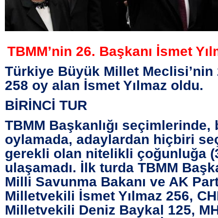
TBMM’nin 26. Başkanı İsmet Yı
Türkiye Büyük Millet Meclisi’nin
258 oy alan İsmet Yılmaz oldu.
BİRİNCİ TUR
TBMM Başkanlığı seçimlerinde, bi
oylamada, adaylardan hiçbiri se
gerekli olan nitelikli çoğunluğa (
ulaşamadı. İlk turda TBMM Başk
Milli Savunma Bakanı ve AK Part
Milletvekili İsmet Yılmaz 256, C
Milletvekili Deniz Baykal 125, M