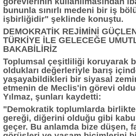
görevlerinin kullanılmasından ib
bununla sınırlı medeni bir iş bö
işbirliğidir" şeklinde konuştu.
DEMOKRATİK REJİMİNİ GÜÇLEN
TÜRKİYE İLE GELECEĞE UMUT
BAKABİLİRİZ
Toplumsal çeşitliliği koruyarak b
oldukları değerleriyle barış için
yaşayabildikleri bir siyasal zemi
etmenin de Meclis'in görevi oldu
Yılmaz, şunları kaydetti:
"Demokratik toplumlarda birlikt
gereği, diğerini olduğu gibi ka
geçer. Bu anlamda bize düşen, f
görüşleri ve yaşam biçimlerini b