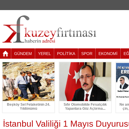
GÜNDEM
YEREL
POLİTİKA
SPOR
EKONOMİ
EĞ
Beşköy Sel Felaketinin 24.
Sıfır Otomobilde Fırsatçılık
Ne am
Yıldönümü
Yapanlara Göz Açtırma...
çin,
İstanbul Valiliği 1 Mayıs Duyuru