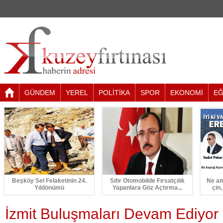
GÜNDEM
YEREL
POLİTİKA
SPOR
EKONOMİ
EĞ
Beşköy Sel Felaketinin 24.
Sıfır Otomobilde Fırsatçılık
Ne am
Yıldönümü
Yapanlara Göz Açtırma...
çin,
İzmit Buluşmaları Devam Ediyor