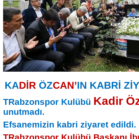
KA
DİR
ÖZ
CAN’
IN KABRİ Zİ
Kadir Öz
TRabzonspor Kulübü
unutmadı.
Efsanemizin kabri ziyaret edildi.
TRabzonspor Kulübü Başkanı İb