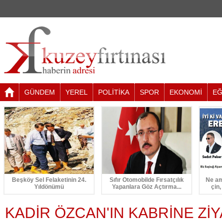
GÜNDEM
YEREL
POLİTİKA
SPOR
EKONOMİ
EĞ
Beşköy Sel Felaketinin 24.
Sıfır Otomobilde Fırsatçılık
Ne am
Yıldönümü
Yapanlara Göz Açtırma...
çin,
KADİR ÖZCAN'IN KABRİNE Zİ