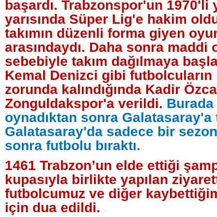
başardı. Trabzonspor'un 1970'li yı
yarısında Süper Lig'e hakim ol
takımın düzenli forma giyen oyu
arasındaydı. Daha sonra maddi 
sebebiyle takım dağılmaya başla
Kemal Denizci gibi futbolcuların 
zorunda kalındığında Kadir Özc
Zonguldakspor'a verildi.
Burada 
oynadıktan sonra Galatasaray'a t
Galatasaray'da sadece bir sezo
sonra futbolu bıraktı.
1461 Trabzon’un elde ettiği şam
kupasıyla birlikte yapılan ziyare
futbolcumuz ve diğer kaybettiği
için dua edildi.