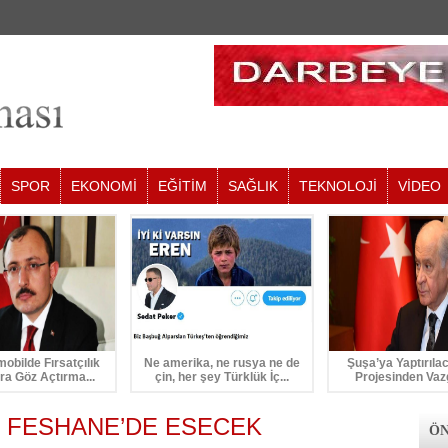
SPOR
EKONOMİ
EĞİTİM
SAĞLIK
TEKNOLOJİ
VİDEO
mobilde Fırsatçılık
Ne amerika, ne rusya ne de
Şuşa’ya Yaptırıla
ra Göz Açtırma...
çin, her şey Türklük İç...
Projesinden Vaz
I FESHANE’DE ESECEK
ÖN