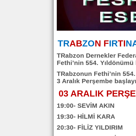
TR
AB
ZO
N F
IR
TI
N
TRabzon Dernekler Fede
Fethi’nin 554. Yıldönümü 
TRabzonun Fethi’nin 554.
3 Aralık Perşembe başlayı
03 ARALIK PERŞ
19:00- SEVİM AKIN
19:30- HİLMİ KARA
20:30- FİLİZ YILDIRIM