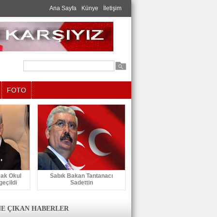
Ana Sayfa
Künye
İletişim
FOTO
cak Okul
Sabık Bakan Tantanacı
geçildi
Sadettin
E ÇIKAN HABERLER