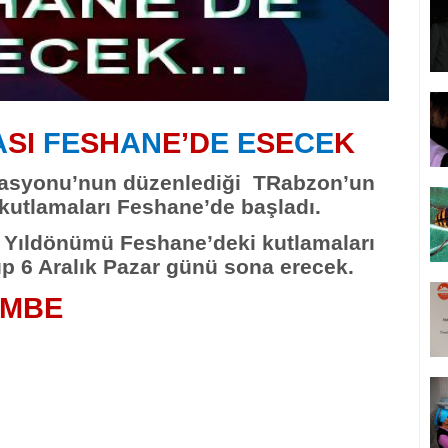
A
SI
FE
SH
AN
E’D
E E
SE
CE
K
rasyonu’nun düzenlediği TRabzon’un
kutlamaları Feshane’de başladı.
 Yıldönümü Feshane’deki kutlamaları
p 6 Aralık Pazar günü sona erecek.
EMBE