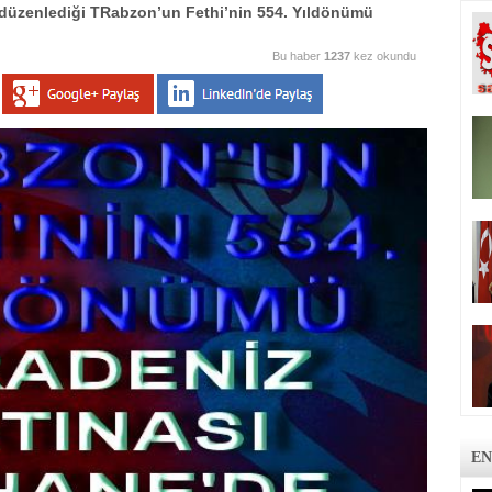
üzenlediği TRabzon’un Fethi’nin 554. Yıldönümü
Bu haber
1237
kez okundu
EN