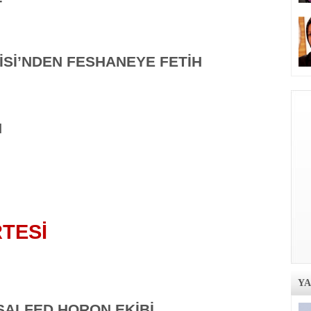
T
İSİ’NDEN FESHANEYE FETİH
N
TESİ
Y
ŞALFED HORON EKİBİ