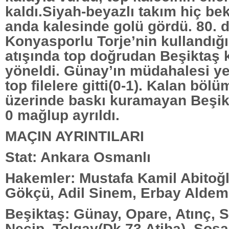
kaldı.Siyah-beyazlı takım hiç be
anda kalesinde golü gördü. 80. d
Konyasporlu Torje’nin kullandığı
atışında top doğrudan Beşiktaş 
yöneldi. Günay’ın müdahalesi ye
top filelere gitti(0-1). Kalan bölü
üzerinde baskı kuramayan Beşik
0 mağlup ayrıldı.
MAÇIN AYRINTILARI
Stat: Ankara Osmanlı
Hakemler: Mustafa Kamil Abitoğl
Gökçü, Adil Sinem, Erbay Aldem
Beşiktaş: Günay, Opare, Atınç, S
Necip, Tolgay(Dk.73 Atiba), Sos