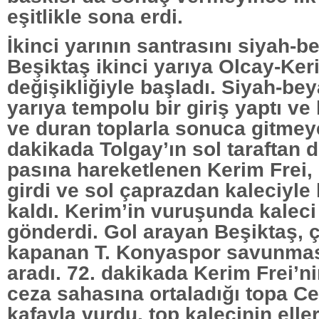
eşitlikle sona erdi.
İkinci yarının santrasını siyah-be
Beşiktaş ikinci yarıya Olcay-Ker
değişikliğiyle başladı. Siyah-beya
yarıya tempolu bir giriş yaptı ve 
ve duran toplarla sonuca gitmeye 
dakikada Tolgay’ın sol taraftan 
pasına hareketlenen Kerim Frei,
girdi ve sol çaprazdan kaleciyle 
kaldı. Kerim’in vuruşunda kaleci
gönderdi. Gol arayan Beşiktaş, 
kapanan T. Konyaspor savunmas
aradı. 72. dakikada Kerim Frei’ni
ceza sahasına ortaladığı topa C
kafayla vurdu, top kalecinin elle