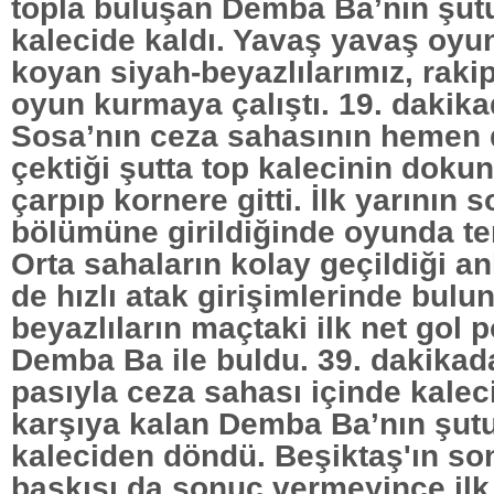
topla buluşan Demba Ba’nın şut
kalecide kaldı. Yavaş yavaş oyun
koyan siyah-beyazlılarımız, raki
oyun kurmaya çalıştı. 19. dakik
Sosa’nın ceza sahasının hemen 
çektiği şutta top kalecinin doku
çarpıp kornere gitti. İlk yarının 
bölümüne girildiğinde oyunda t
Orta sahaların kolay geçildiği an
de hızlı atak girişimlerinde bulu
beyazlıların maçtaki ilk net gol
Demba Ba ile buldu. 39. dakikad
pasıyla ceza sahası içinde kaleci
karşıya kalan Demba Ba’nın şut
kaleciden döndü. Beşiktaş'ın so
baskısı da sonuç vermeyince ilk