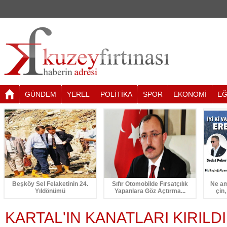
GÜNDEM
YEREL
POLİTİKA
SPOR
EKONOMİ
EĞ
Beşköy Sel Felaketinin 24.
Sıfır Otomobilde Fırsatçılık
Ne am
Yıldönümü
Yapanlara Göz Açtırma...
çin,
KARTAL'IN KANATLARI KIRILDI