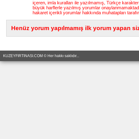
içeren, imla kuralları ile yazılmamış, Türkçe karakt
büyük harflerle yazılmış yorumlar onaylanmamaktadı
hakaret içerikli yorumlar hakkında muhatapları tarafı
Henüz yorum yapılmamış ilk yorum yapan siz 
KUZEYFIRTINASI.COM © Her hakkı saklıdır...