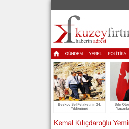
GÜNDEM
YEREL
POLİTİKA
Beşköy Sel Felaketinin 24.
Sıfır Oto
Yıldönümü
Yapanla
Kemal Kılıçdaroğlu Yemin