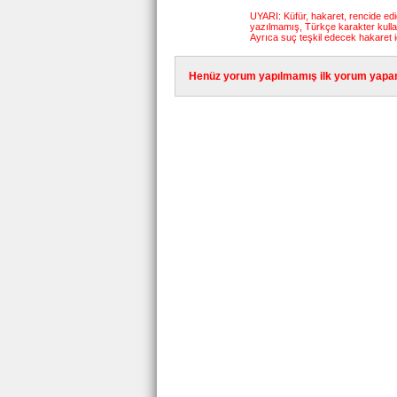
UYARI: Küfür, hakaret, rencide edici
yazılmamış, Türkçe karakter kull
Ayrıca suç teşkil edecek hakaret i
Henüz yorum yapılmamış ilk yorum yapan 