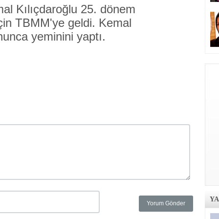
l Kılıçdaroğlu 25. dönem
 için TBMM'ye geldi. Kemal
nunca yeminini yaptı.
Y