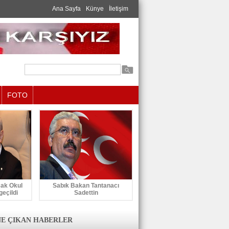
Ana Sayfa
Künye
İletişim
FOTO
cak Okul
Sabık Bakan Tantanacı
geçildi
Sadettin
E ÇIKAN HABERLER