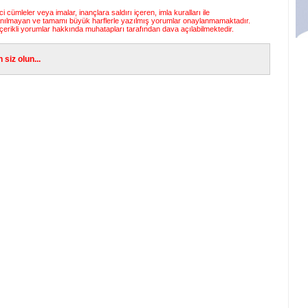
 cümleler veya imalar, inançlara saldırı içeren, imla kuralları ile
anılmayan ve tamamı büyük harflerle yazılmış yorumlar onaylanmamaktadır.
çerikli yorumlar hakkında muhatapları tarafından dava açılabilmektedir.
siz olun...