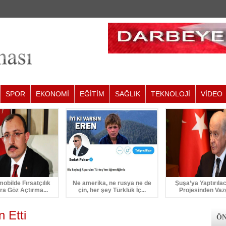
SPOR
EKONOMİ
EĞİTİM
SAĞLIK
TEKNOLOJİ
VİDEO
mobilde Fırsatçılık
Ne amerika, ne rusya ne de
Şuşa’ya Yaptırıla
ra Göz Açtırma...
çin, her şey Türklük İç...
Projesinden Vaz
 Etti
ÖN