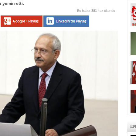
 yemin etti.
Bu haber
881
kez okundu
EN