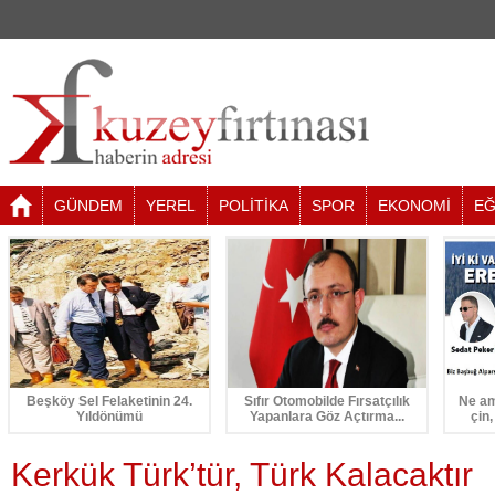
GÜNDEM
YEREL
POLİTİKA
SPOR
EKONOMİ
EĞ
Beşköy Sel Felaketinin 24.
Sıfır Otomobilde Fırsatçılık
Ne am
Yıldönümü
Yapanlara Göz Açtırma...
çin,
Kerkük Türk’tür, Türk Kalacaktır