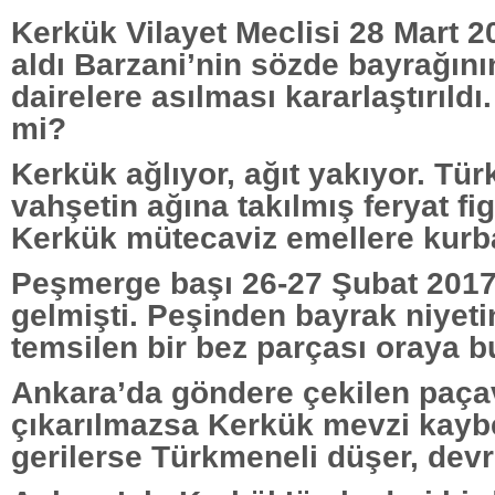
Kerkük Vilayet Meclisi 28 Mart 2
aldı Barzani’nin sözde bayrağını
dairelere asılması kararlaştırıldı
mi?
Kerkük ağlıyor, ağıt yakıyor. Tü
vahşetin ağına takılmış feryat fi
Kerkük mütecaviz emellere kurba
Peşmerge başı 26-27 Şubat 2017
gelmişti. Peşinden bayrak niyeti
temsilen bir bez parçası oraya bu
Ankara’da göndere çekilen paça
çıkarılmazsa Kerkük mevzi kayb
gerilerse Türkmeneli düşer, devri