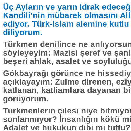
Üç Ayların ve yarın idrak edece
Kandili’nin mübarek olmasını All
ediyor. Türk-İslam alemine kutlu
diliyorum.
Türkmen denilince ne anlıyorsu
söyleyeyim: Mazisi şeref ve şan
beşeri ahlak, asalet ve soyluluğ
Gökbayrağı görünce ne hissedi
açıklayayım: Zulme direnen, eziy
katlanan, katliamlara dayanan bi
görüyorum.
Türkmenlerin çilesi niye bitmiy
sonlanmıyor? İnsanlığın kökü m
Adalet ve hukukun dibi mi tuttu