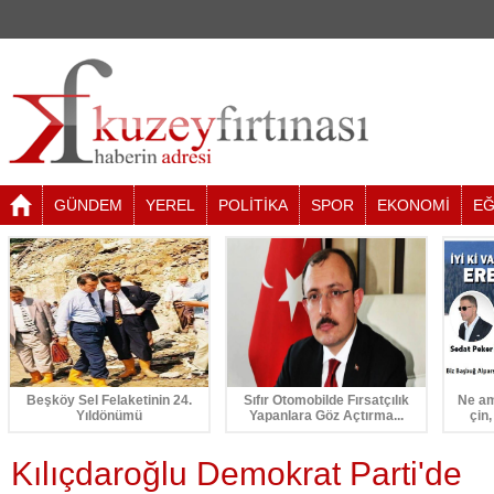
GÜNDEM
YEREL
POLİTİKA
SPOR
EKONOMİ
EĞ
Beşköy Sel Felaketinin 24.
Sıfır Otomobilde Fırsatçılık
Ne am
Yıldönümü
Yapanlara Göz Açtırma...
çin,
Kılıçdaroğlu Demokrat Parti'de