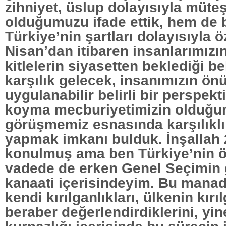
zihniyet, üslup dolayısıyla müte
olduğumuzu ifade ettik, hem de b
Türkiye’nin şartları dolayısıyla ö
Nisan’dan itibaren insanlarımızı
kitlelerin siyasetten beklediği be
karşılık gelecek, insanımızın ön
uygulanabilir belirli bir perspekt
koyma mecburiyetimizin olduğun
görüşmemiz esnasında karşılıklı 
yapmak imkanı bulduk. İnşallah 
konulmuş ama ben Türkiye’nin 
vadede de erken Genel Seçimin 
kanaati içerisindeyim. Bu manada
kendi kırılganlıkları, ülkenin kırı
beraber değerlendirdiklerini, yin