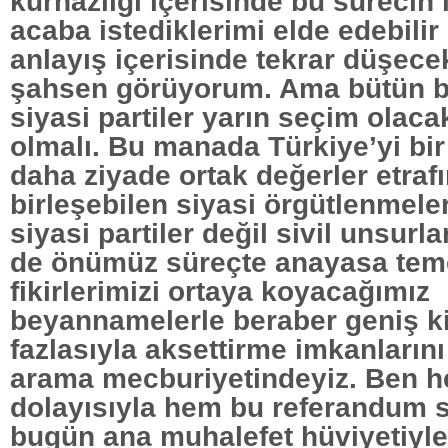
kurnazlığı içerisinde bu sürecin 
acaba istediklerimi elde edebilir
anlayış içerisinde tekrar düşece
şahsen görüyorum. Ama bütün 
siyasi partiler yarın seçim olaca
olmalı. Bu manada Türkiye’yi bi
daha ziyade ortak değerler etraf
birleşebilen siyasi örgütlenmele
siyasi partiler değil sivil unsurl
de önümüz süreçte anayasa tem
fikirlerimizi ortaya koyacağımız
beyannamelerle beraber geniş ki
fazlasıyla aksettirme imkanların
arama mecburiyetindeyiz. Ben he
dolayısıyla hem bu referandum 
bugün ana muhalefet hüviyetiyle