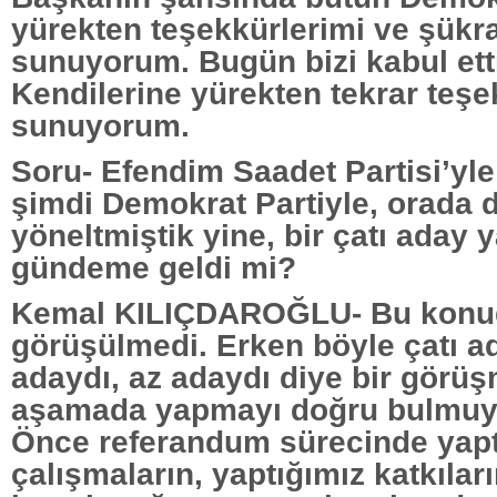
yürekten teşekkürlerimi ve şükr
sunuyorum. Bugün bizi kabul ettil
Kendilerine yürekten tekrar teşe
sunuyorum.
Soru- Efendim Saadet Partisi’yl
şimdi Demokrat Partiyle, orada 
yöneltmiştik yine, bir çatı aday 
gündeme geldi mi?
Kemal KILIÇDAROĞLU- Bu konu
görüşülmedi. Erken böyle çatı a
adaydı, az adaydı diye bir görü
aşamada yapmayı doğru bulmuyo
Önce referandum sürecinde yapt
çalışmaların, yaptığımız katkıları