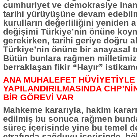
cumhuriyet ve demokrasiye inan
tarihi yürüyüşüne devam edebilm
kurulların değerliliğini yeniden a
değişimi Türkiye’nin önüne koy
gerekirken, tarihi geriye doğru a
Türkiye’nin önüne bir anayasal te
Bütün bunlara rağmen milletimiz
berraklaşan fikir “Hayır” istikam
ANA MUHALEFET HÜVİYETİYLE
YAPILANDIRILMASINDA CHP’Nİ
BİR GÖREVİ VAR
Mahkeme kararıyla, hakim kararı
edilmiş bu sonuca rağmen bund
süreç içerisinde yine bu temel d
etrafında sağduyu içerisinde, b