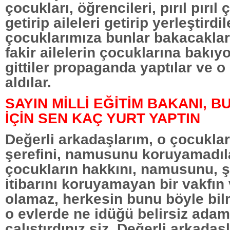
çocukları, öğrencileri, pırıl pırıl 
getirip aileleri getirip yerleştirdi
çocuklarımıza bunlar bakacaklar
fakir ailelerin çocuklarına bakıy
gittiler propaganda yaptılar ve o 
aldılar.
SAYIN MİLLİ EĞİTİM BAKANI, 
İÇİN SEN KAÇ YURT YAPTIN
Değerli arkadaşlarım, o çocuklar
şerefini, namusunu koruyamadıl
çocukların hakkını, namusunu, şe
itibarını koruyamayan bir vakfın 
olamaz, herkesin bunu böyle bil
o evlerde ne idüğü belirsiz adam
çalıştırdınız siz. Değerli arkada