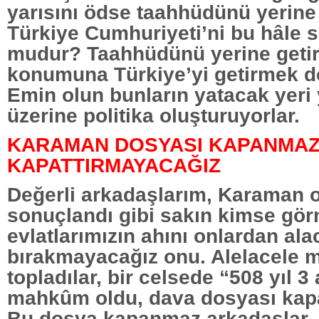
yarısını ödse taahhüdünü yerine 
Türkiye Cumhuriyeti’ni bu hâle
mudur? Taahhüdünü yerine geti
konumuna Türkiye’yi getirmek 
Emin olun bunların yatacak yeri 
üzerine politika oluşturuyorlar.
KARAMAN DOSYASI KAPANMAZ
KAPATTIRMAYACAĞIZ
Değerli arkadaşlarım, Karaman o
sonuçlandı gibi sakın kimse gör
evlatlarımızın ahını onlardan ala
bırakmayacağız onu. Alelacele
topladılar, bir celsede “508 yıl 
mahkûm oldu, dava dosyası kapa
Bu dosya kapanmaz arkadaşlar,