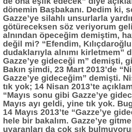
de ona eşlik edecek” diye açıkl
dönemin Başbakanı. Dedim ki, s
Gazze’ye silahlı unsurlarla yard
götüreceksen söz veriyorum gel
alnından öpeceğim demiştim, hat
değil mi? “Efendim, Kılıçdaroğl
dudaklarıyla alnımı kirletmem” d
Gazze’ye gideceği m” demişti, gi
Bakın şimdi, 23 Mart 2013’de “N
Gazze’ye gideceğim” demişti. Nis
tık yok; 14 Nisan 2013’te açıklam
“Mayıs sonu gibi Gazze’ye gidec
Mayıs ayı geldi, yine tık yok. Bu
14 Mayıs 2013’te “Gazze’ye gid
hele bir bakalım. Gazze’ye gitme
uyaranları da çok şık bulmuyoru