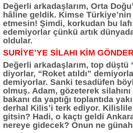
Değerli arkadaşlarım, Orta Doğ
hâline geldik. Kimse Türkiye’nin
etmesin! Şimdi, korkudan bu lafı
edemiyorlar çünkü artık dünyad
oldular.
SURİYE’YE SİLAHI KİM GÖNDER
Değerli arkadaşlarım, top düştü
diyorlar, “Roket atıldı” demiyorla
demiyorlar. Sanki tesadüfen böy
olmuş. Adam, gözeterek silahını 
bakanı da yaptığı toplantıda ya
derhal Kilis’i terk ediyor. Kilislil
gitsin? Hadi, o kaçtı geldi Ankara
nereye gidecek? Onun ne günah