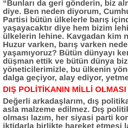
“Bunları da geri gönderin, biz a
diye. Ben neden diyorum, Cumhu
Partisi bütün ülkelerle barış için
yaşayacaktır diye hem bizim le
ülkelerin lehine. Kavgadan kim n
Huzur varken, barış varken nede
yaşamıyoruz? Bütün dünyayı ke
düşman ettik ve bütün dünya bi
yöneticilerimizle, bu ülkenin yöne
dalga geçiyor, alay ediyor, yetm
DIŞ POLİTİKANIN MİLLİ OLMASI
Değerli arkadaşlarım, dış politika
asla malzeme edilmez. Dış politik
olması lazım, her siyasi parti k
iktidarla birlikte hareket etmesi