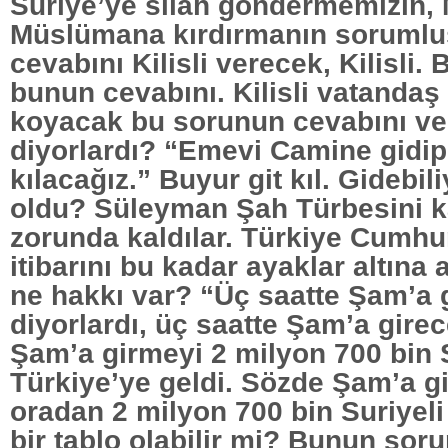
Suriye’ye silah göndermemizin,
Müslümana kırdırmanın soruml
cevabını Kilisli verecek, Kilisli. 
bunun cevabını. Kilisli vatandaş 
koyacak bu sorunun cevabını ve
diyorlardı? “Emevi Camine gidi
kılacağız.” Buyur git kıl. Gidebi
oldu? Süleyman Şah Türbesini 
zorunda kaldılar. Türkiye Cumhur
itibarını bu kadar ayaklar altına
ne hakkı var? “Üç saatte Şam’a g
diyorlardı, üç saatte Şam’a girec
Şam’a girmeyi 2 milyon 700 bin S
Türkiye’ye geldi. Sözde Şam’a gi
oradan 2 milyon 700 bin Suriyeli
bir tablo olabilir mi? Bunun so