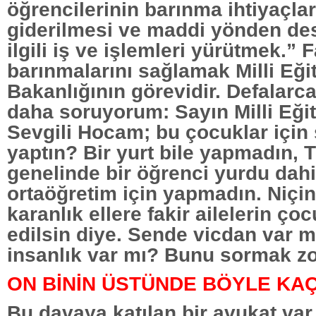
öğrencilerinin barınma ihtiyaçlar
giderilmesi ve maddi yönden de
ilgili iş ve işlemleri yürütmek.” 
barınmalarını sağlamak Milli Eği
Bakanlığının görevidir. Defalarc
daha soruyorum: Sayın Milli Eği
Sevgili Hocam; bu çocuklar için 
yaptın? Bir yurt bile yapmadın, 
genelinde bir öğrenci yurdu dahi
ortaöğretim için yapmadın. Niç
karanlık ellere fakir ailelerin çoc
edilsin diye. Sende vicdan var 
insanlık var mı? Bunu sormak z
ON BİNİN ÜSTÜNDE BÖYLE KA
Bu davaya katılan bir avukat var,