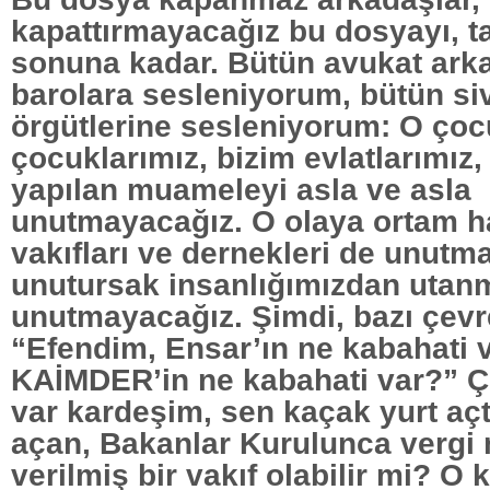
kapattırmayacağız bu dosyayı, t
sonuna kadar. Bütün avukat ark
barolara sesleniyorum, bütün siv
örgütlerine sesleniyorum: O çoc
çocuklarımız, bizim evlatlarımız,
yapılan muameleyi asla ve asla
unutmayacağız. O olaya ortam h
vakıfları ve dernekleri de unutm
unutursak insanlığımızdan utanm
unutmayacağız. Şimdi, bazı çevre
“Efendim, Ensar’ın ne kabahati 
KAİMDER’in ne kabahati var?” Ç
var kardeşim, sen kaçak yurt açt
açan, Bakanlar Kurulunca vergi 
verilmiş bir vakıf olabilir mi? O 