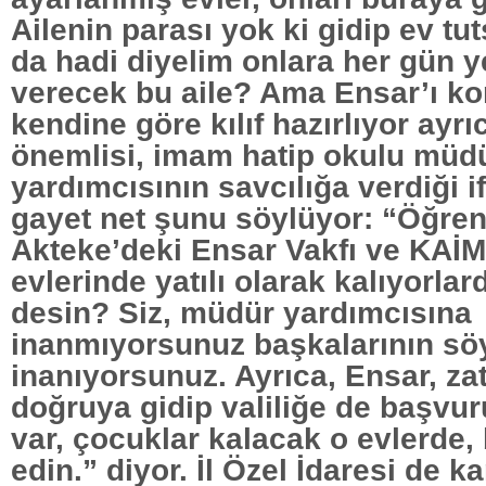
Ailenin parası yok ki gidip ev tut
da hadi diyelim onlara her gün 
verecek bu aile? Ama Ensar’ı ko
kendine göre kılıf hazırlıyor ayr
önemlisi, imam hatip okulu müd
yardımcısının savcılığa verdiği 
gayet net şunu söylüyor: “Öğren
Akteke’deki Ensar Vakfı ve KAİ
evlerinde yatılı olarak kalıyorlar
desin? Siz, müdür yardımcısına
inanmıyorsunuz başkalarının sö
inanıyorsunuz. Ayrıca, Ensar, z
doğruya gidip valiliğe de başvur
var, çocuklar kalacak o evlerde,
edin.” diyor. İl Özel İdaresi de ka