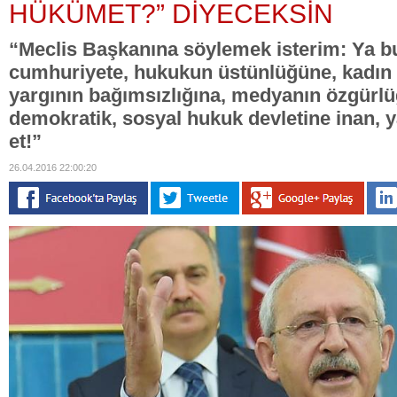
HÜKÜMET?” DİYECEKSİN
“Meclis Başkanına söylemek isterim: Ya bu
cumhuriyete, hukukun üstünlüğüne, kadın e
yargının bağımsızlığına, medyanın özgürlüğ
demokratik, sosyal hukuk devletine inan, y
et!”
26.04.2016 22:00:20