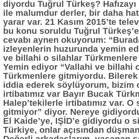
diyordu Tuğrul Türkeş? Hafızayı
ile malumdur derler, bir daha ha
yarar var. 21 Kasım 2015’te telev
bu konu soruldu Tuğrul Türkeş’e,
cevabı aynen okuyorum: “Burada
izleyenlerin huzurunda yemin ede
ve billahi o silahlar Türkmenler
Yemin ediyor “Vallahi ve billahi o
Türkmenlere gitmiyordu. Bilere
iddia ederek söylüyorum, bizim 
irtibatımız var Bayır Bucak Türkm
Halep’tekilerle irtibatımız var. O 
gitmiyor” diyor. Nereye gidiyord
El Kaide’ye, IŞİD’e gidiyordu o s
Türkiye, onlar açısından düşman
Değerli arkadaşlarım, yaşanan s