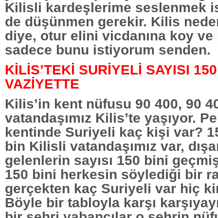
Kilisli kardeşlerime seslenmek i
de düşünmen gerekir. Kilis nede
diye, otur elini vicdanına koy ve
sadece bunu istiyorum senden.
KİLİS’TEKİ SURİYELİ SAYISI 15
VAZİYETTE
Kilis’in kent nüfusu 90 400, 90 40
vatandaşımız Kilis’te yaşıyor. Pek
kentinde Suriyeli kaç kişi var? 15
bin Kilisli vatandaşımız var, dış
gelenlerin sayısı 150 bini geçmiş
150 bini herkesin söylediği bir
gerçekten kaç Suriyeli var hiç k
Böyle bir tabloyla karşı karşıya
bir şehri yabancılar o şehrin n