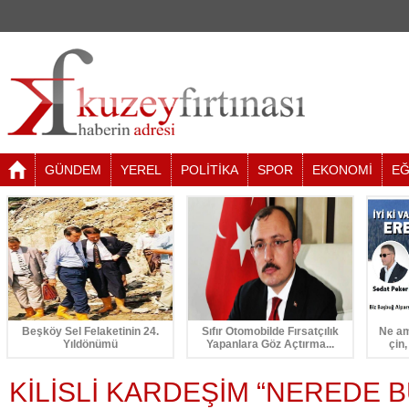
GÜNDEM
YEREL
POLİTİKA
SPOR
EKONOMİ
EĞ
Beşköy Sel Felaketinin 24.
Sıfır Otomobilde Fırsatçılık
Ne am
Yıldönümü
Yapanlara Göz Açtırma...
çin,
KİLİSLİ KARDEŞİM “NEREDE 