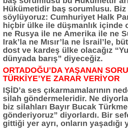
baş sorumlusu bu Hükümettir ar
Hükümetidir baş sorumlusu. Biz
söylüyoruz: Cumhuriyet Halk Part
hiçbir ülke ile düşmanlık içinde
ne Rusya ile ne Amerika ile ne Su
Irak’la ne Mısır’la ne İsrail’le, bü
dost ve kardeş ülke olacağız “Yur
dünyada barış” diyeceğiz.
ORTADOĞU’DA YAŞANAN SORU
TÜRKİYE’YE ZARAR VERİYOR
IŞİD’a ses çıkarmamalarının ned
silah göndermeleridir. Ne diyorl
biz silahları Bayır Bucak Türkme
gönderiyoruz” diyorlardı. Bir sefe
gittiği yer ayrı, onların yaşadığı 