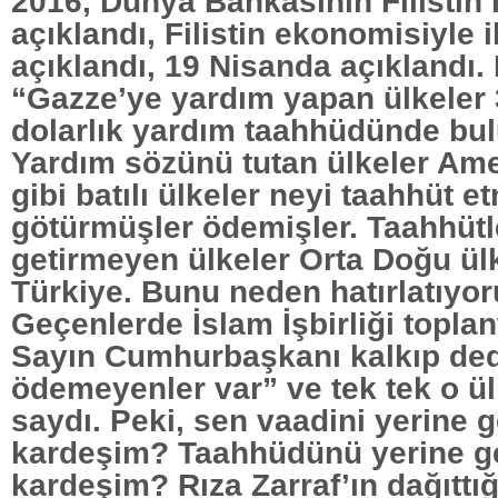
2016, Dünya Bankasının Filistin
açıklandı, Filistin ekonomisiyle i
açıklandı, 19 Nisanda açıklandı. 
“Gazze’ye yardım yapan ülkeler 
dolarlık yardım taahhüdünde bu
Yardım sözünü tutan ülkeler Am
gibi batılı ülkeler neyi taahhüt e
götürmüşler ödemişler. Taahhütle
getirmeyen ülkeler Orta Doğu ülk
Türkiye. Bunu neden hatırlatıyo
Geçenlerde İslam İşbirliği toplant
Sayın Cumhurbaşkanı kalkıp dedi
ödemeyenler var” ve tek tek o ül
saydı. Peki, sen vaadini yerine g
kardeşim? Taahhüdünü yerine ge
kardeşim? Rıza Zarraf’ın dağıttığ