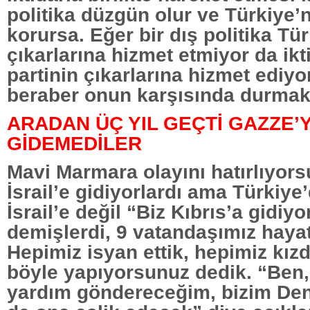
politika düzgün olur ve Türkiye’n
korursa. Eğer bir dış politika Tü
çıkarlarına hizmet etmiyor da ikt
partinin çıkarlarına hizmet ediy
beraber onun karşısında durmak
ARADAN ÜÇ YIL GEÇTİ GAZZE’
GİDEMEDİLER
Mavi Marmara olayını hatırlıyors
İsrail’e gidiyorlardı ama Türkiye
İsrail’e değil “Biz Kıbrıs’a gidiyo
demişlerdi, 9 vatandaşımız hayat
Hepimiz isyan ettik, hepimiz kız
böyle yapıyorsunuz dedik. “Ben
yardım göndereceğim, bizim Den