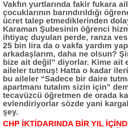
Vakfın yurtlarında fakir fukara ai
çocuklarının barındırıldığı öğren
ücret talep etmediklerinden dola
Karaman Şubesinin öğrenci hizme
ihtiyaç duyulan perde, ranza vesa
25 bin lira da o vakfa yardım yapı
arkadaşlarım, daha ne olsun? Şi
bize ait değil” diyorlar. Kime ait 
aileler tutmuş! Hatta o kadar ileri
bu aileler “Sadece bir daire tut
apartmanı tutalım sizin için” dem
tecavüzcü öğretmen de orada ka
evlendiriyorlar sözde yani karga
şey.
CHP İKTİDARINDA BİR YIL İÇİN