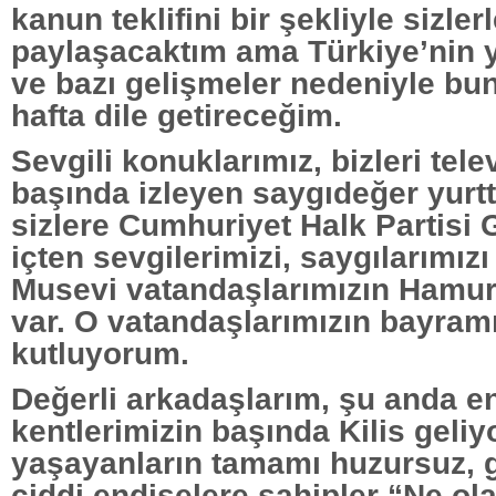
kanun teklifini bir şekliyle sizler
paylaşacaktım ama Türkiye’nin
ve bazı gelişmeler nedeniyle b
hafta dile getireceğim.
Sevgili konuklarımız, bizleri tele
başında izleyen saygıdeğer yurtt
sizlere Cumhuriyet Halk Partisi
içten sevgilerimizi, saygılarımız
Musevi vatandaşlarımızın Hamu
var. O vatandaşlarımızın bayram
kutluyorum.
Değerli arkadaşlarım, şu anda e
kentlerimizin başında Kilis geliyo
yaşayanların tamamı huzursuz, 
ciddi endişelere sahipler “Ne ola