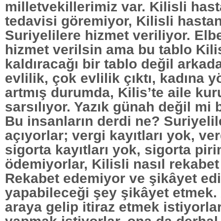
milletvekillerimiz var. Kilisli ha
tedavisi göremiyor, Kilisli hast
Suriyelilere hizmet veriliyor. Elb
hizmet verilsin ama bu tablo Kilis
kaldıracağı bir tablo değil arkada
evlilik, çok evlilik çıktı, kadına 
artmış durumda, Kilis’te aile k
sarsılıyor. Yazık günah değil mi 
Bu insanların derdi ne? Suriyelile
açıyorlar; vergi kayıtları yok, ve
sigorta kayıtları yok, sigorta pir
ödemiyorlar, Kilisli nasıl rekabe
Rekabet edemiyor ve şikâyet edi
yapabileceği şey şikâyet etmek. 
araya gelip itiraz etmek istiyorla
yapmak istiyorlar, ona da derhal