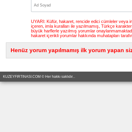
UYARI: Küfür, hakaret, rencide edici cümleler veya im
içeren, imla kuralları ile yazılmamış, Türkçe karakt
büyük harflerle yazılmış yorumlar onaylanmamaktadı
hakaret içerikli yorumlar hakkında muhatapları tarafı
Henüz yorum yapılmamış ilk yorum yapan siz 
KUZEYFIRTINASI.COM © Her hakkı saklıdır...