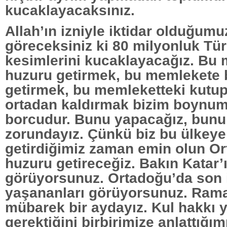
kucaklayacaksınız.
Allah’ın izniyle iktidar olduğum
göreceksiniz ki 80 milyonluk Tür
kesimlerini kucaklayacağız. Bu
huzuru getirmek, bu memlekete b
getirmek, bu memleketteki kutu
ortadan kaldırmak bizim boynu
borcudur. Bunu yapacağız, bun
zorundayız. Çünkü biz bu ülkey
getirdiğimiz zaman emin olun O
huzuru getireceğiz. Bakın Katar’
görüyorsunuz. Ortadoğu’da son 
yaşananları görüyorsunuz. Rama
mübarek bir aydayız. Kul hakkı
gerektiğini birbirimize anlattığım