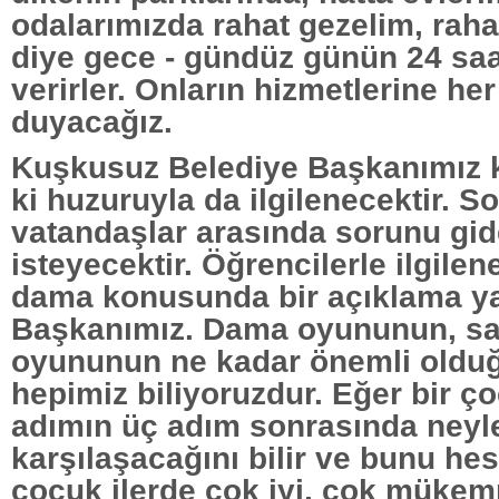
odalarımızda rahat gezelim, rah
diye gece - gündüz günün 24 saa
verirler. Onların hizmetlerine h
duyacağız.
Kuşkusuz Belediye Başkanımız k
ki huzuruyla da ilgilenecektir. S
vatandaşlar arasında sorunu gi
isteyecektir. Öğrencilerle ilgilen
dama konusunda bir açıklama ya
Başkanımız. Dama oyununun, sa
oyununun ne kadar önemli oldu
hepimiz biliyoruzdur. Eğer bir çoc
adımın üç adım sonrasında neyl
karşılaşacağını bilir ve bunu he
çocuk ilerde çok iyi, çok mükemm