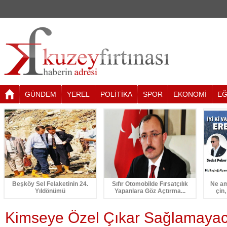
GÜNDEM
YEREL
POLİTİKA
SPOR
EKONOMİ
EĞ
Beşköy Sel Felaketinin 24.
Sıfır Otomobilde Fırsatçılık
Ne am
Yıldönümü
Yapanlara Göz Açtırma...
çin,
Kimseye Özel Çıkar Sağlamayac