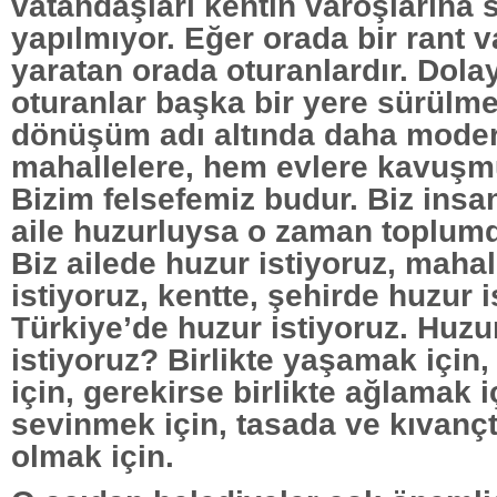
vatandaşları kentin varoşlarına 
yapılmıyor. Eğer orada bir rant v
yaratan orada oturanlardır. Dola
oturanlar başka bir yere sürülm
dönüşüm adı altında daha mode
mahallelere, hem evlere kavuşmu
Bizim felsefemiz budur. Biz insa
aile huzurluysa o zaman toplumd
Biz ailede huzur istiyoruz, maha
istiyoruz, kentte, şehirde huzur 
Türkiye’de huzur istiyoruz. Huzu
istiyoruz? Birlikte yaşamak için,
için, gerekirse birlikte ağlamak iç
sevinmek için, tasada ve kıvanç
olmak için.