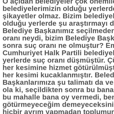
O açıdan belediyeler çok önemlid
belediyelerimizin olduğu yerler
şikayetler olmaz. Bizim belediye
olduğu yerlerde şu araştırmayı d
Belediye Başkanımız seçilmede
oranı neydi, bizim Belediye Başk
sonra suç oranı ne olmuştur? E
Cumhuriyet Halk Partili belediye
yerlerde suç oranı düşmüştür. 
her kesimine hizmet götürülmüş
her kesimi kucaklanmıştır. Beled
Başkanlarımıza şu talimatı da ve
ola ki, seçildikten sonra bu ban
bu mahalle bana oy vermedi, be
götürmeyeceğim demeyeceksini
hiçbir ayrım yapmadan toplumun