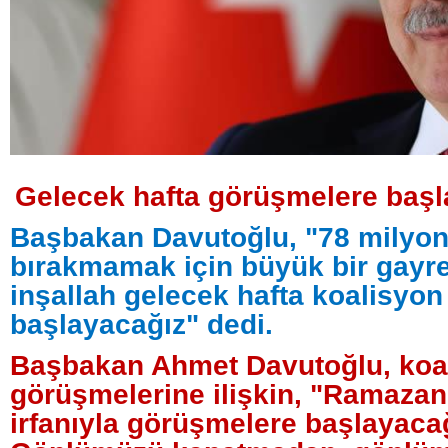
Gelecek hafta görüşmelere başl
Başbakan Davutoğlu, "78 milyo
bırakmamak için büyük bir gayre
inşallah gelecek hafta koalisyo
başlayacağız" dedi.
Başbakan Ahmet Davutoğlu, koa
görüşmelerine ilişkin, "Ramazan
irfanıyla görüşmelere başlayacağ