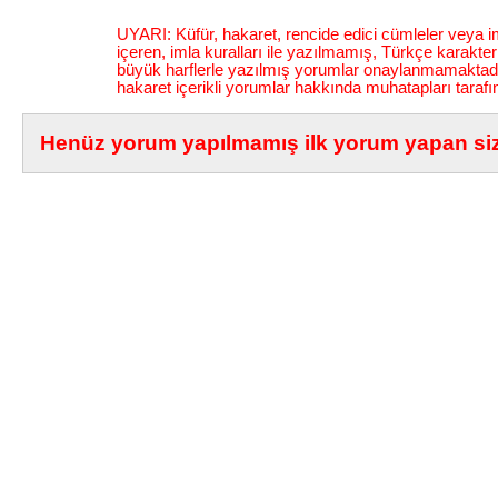
UYARI: Küfür, hakaret, rencide edici cümleler veya im
içeren, imla kuralları ile yazılmamış, Türkçe karakt
büyük harflerle yazılmış yorumlar onaylanmamaktadı
hakaret içerikli yorumlar hakkında muhatapları tarafı
Henüz yorum yapılmamış ilk yorum yapan siz 