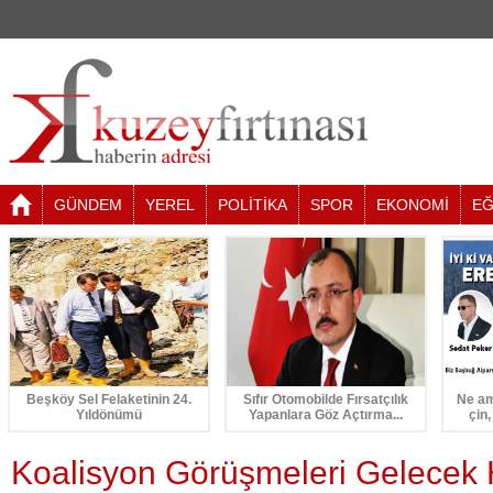
GÜNDEM
YEREL
POLİTİKA
SPOR
EKONOMİ
EĞ
Beşköy Sel Felaketinin 24.
Sıfır Otomobilde Fırsatçılık
Ne am
Yıldönümü
Yapanlara Göz Açtırma...
çin,
Koalisyon Görüşmeleri Gelecek H