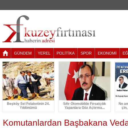
GÜNDEM
YEREL
POLİTİKA
SPOR
EKONOMİ
EĞ
Beşköy Sel Felaketinin 24.
Sıfır Otomobilde Fırsatçılık
Ne am
Yıldönümü
Yapanlara Göz Açtırma...
çin,
Komutanlardan Başbakana Veda 