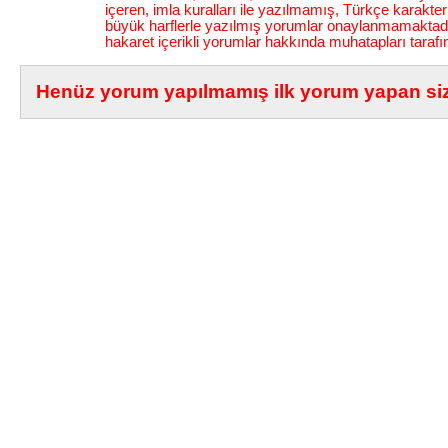
içeren, imla kuralları ile yazılmamış, Türkçe karakt
büyük harflerle yazılmış yorumlar onaylanmamaktadı
hakaret içerikli yorumlar hakkında muhatapları tarafı
Henüz yorum yapılmamış ilk yorum yapan siz 