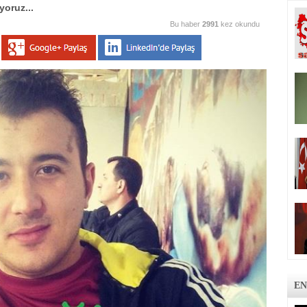
yoruz...
Bu haber
2991
kez okundu
EN