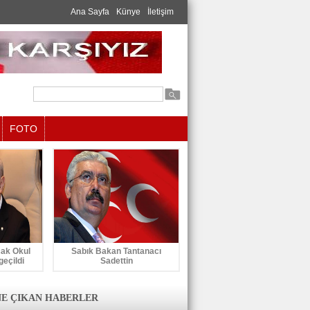
Ana Sayfa
Künye
İletişim
FOTO
cak Okul
Sabık Bakan Tantanacı
geçildi
Sadettin
E ÇIKAN HABERLER