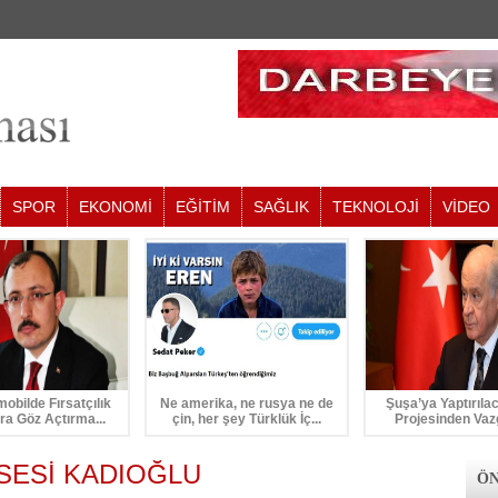
SPOR
EKONOMİ
EĞİTİM
SAĞLIK
TEKNOLOJİ
VİDEO
mobilde Fırsatçılık
Ne amerika, ne rusya ne de
Şuşa’ya Yaptırıla
ra Göz Açtırma...
çin, her şey Türklük İç...
Projesinden Vaz
 SESİ KADIOĞLU
ÖN