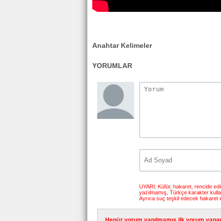
Anahtar Kelimeler
YORUMLAR
UYARI: Küfür, hakaret, rencide edici
yazılmamış, Türkçe karakter kull
Ayrıca suç teşkil edecek hakaret i
Henüz yorum yapılmamış ilk yorum yapan 