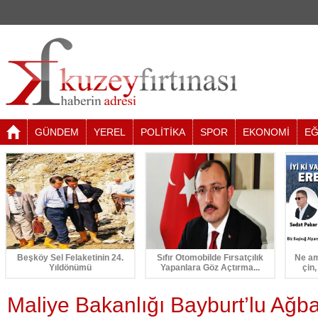
GÜNDEM
YEREL
POLİTİKA
SPOR
EKONOMİ
EĞ
Beşköy Sel Felaketinin 24.
Sıfır Otomobilde Fırsatçılık
Ne am
Yıldönümü
Yapanlara Göz Açtırma...
çin,
Maliye Bakanlığı Bayburt’lu Ağb