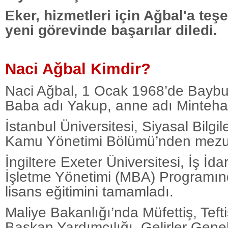
Eker, hizmetleri için Ağbal'a teşe
yeni görevinde başarılar diledi.
Naci Ağbal Kimdir?
Naci Ağbal, 1 Ocak 1968’de Baybur
Baba adı Yakup, anne adı Minteha’
İstanbul Üniversitesi, Siyasal Bilgil
Kamu Yönetimi Bölümü’nden mezu
İngiltere Exeter Üniversitesi, İş İda
İşletme Yönetimi (MBA) Programı
lisans eğitimini tamamladı.
Maliye Bakanlığı’nda Müfettiş, Teft
Başkan Yardımcılığı, Gelirler Gen