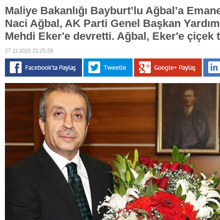
Maliye Bakanlığı Bayburt’lu Ağbal’a Eman
Naci Ağbal, AK Parti Genel Başkan Yardımc
Mehdi Eker'e devretti. Ağbal, Eker'e çiçek t
27.11.2015 21:25:28