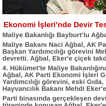
Ekonomi İşleri’nde Devir Te
Maliye Bakanlığı Bayburt’lu Ağ
Maliye Bakanı Naci Ağbal, AK Pa
Başkan Yardımcılığı görevini Me
devretti. Ağbal, Eker'e çiçek takd
4. Hükümet'te Maliye Bakanlığına
Ağbal, AK Parti Ekonomi İşleri 
Yardımcılığı görevini, eski Gıda,
Hayvancılık Bakanı Mehdi Eker'e 
Parti binasında gerçekleşen devi
töreninde konuşan Ağbal, Eker'e