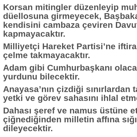
Korsan mitingler düzenleyip muh
düellosuna girmeyecek, Başbaka
kendisini cambaza çeviren Davu
kapmayacaktır.
Milliyetçi Hareket Partisi’ne ifti
çelme takmayacaktır.
Adam gibi Cumhurbaşkanı olacak
yurdunu bilecektir.
Anayasa’nın çizdiği sınırlardan
yetki ve görev sahasını ihlal etm
Dahası şeref ve namus üstüne et
çiğnediğinden milletin affına sığ
dileyecektir.