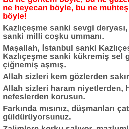
ne heyecan böyle, bu ne muhte
böyle!
Kazlıçeşme sanki sevgi deryası
sanki milli coşku ummanı.
Maşallah, İstanbul sanki Kazlıç
Kazlıçeşme sanki kükremiş sel g
çiğnemiş aşmış.
Allah sizleri kem gözlerden sakı
Allah sizleri haram niyetlerden, 
nefeslerden korusun.
Farkında mısınız, düşmanları çatl
güldürüyorsunuz.
Zalimlere korku salıyor, mazlum