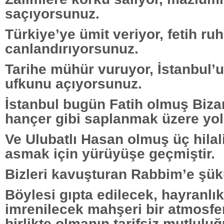
saçıyorsunuz.
Türkiye’ye ümit veriyor, fetih ru
canlandırıyorsunuz.
Tarihe mühür vuruyor, İstanbul’
ufkunu açıyorsunuz.
İstanbul bugün Fatih olmuş Bizan
hançer gibi saplanmak üzere yo
Ve Ulubatlı Hasan olmuş üç hilal
asmak için yürüyüşe geçmiştir.
Bizleri kavuşturan Rabbim’e şük
Böylesi gıpta edilecek, hayranlı
imrenilecek mahşeri bir atmosfer
birlikte olmanın tarifsiz mutlulu