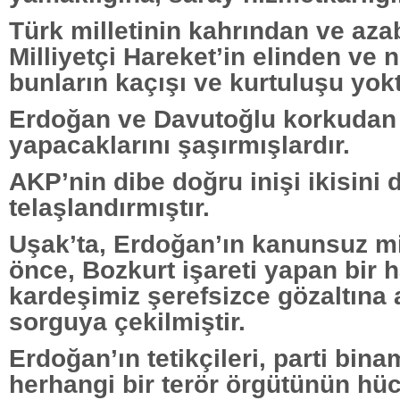
Türk milletinin kahrından ve aza
Milliyetçi Hareket’in elinden ve 
bunların kaçışı ve kurtuluşu yokt
Erdoğan ve Davutoğlu korkudan
yapacaklarını şaşırmışlardır.
AKP’nin dibe doğru inişi ikisini 
telaşlandırmıştır.
Uşak’ta, Erdoğan’ın kanunsuz m
önce, Bozkurt işareti yapan bir 
kardeşimiz şerefsizce gözaltına 
sorguya çekilmiştir.
Erdoğan’ın tetikçileri, parti bina
herhangi bir terör örgütünün hü