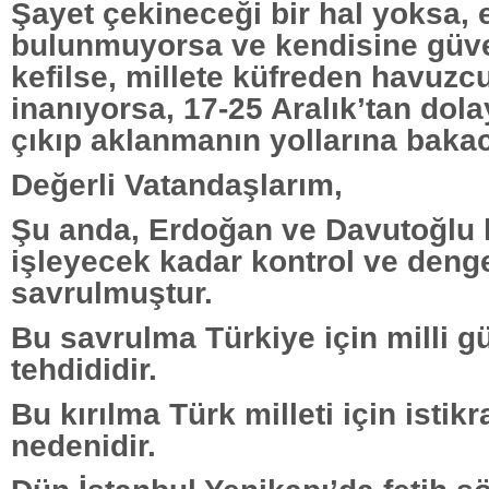
Şayet çekineceği bir hal yoksa, 
bulunmuyorsa ve kendisine güven
kefilse, millete küfreden havuzc
inanıyorsa, 17-25 Aralık’tan do
çıkıp aklanmanın yollarına bakac
Değerli Vatandaşlarım,
Şu anda, Erdoğan ve Davutoğlu h
işleyecek kadar kontrol ve den
savrulmuştur.
Bu savrulma Türkiye için milli g
tehdididir.
Bu kırılma Türk milleti için istikr
nedenidir.