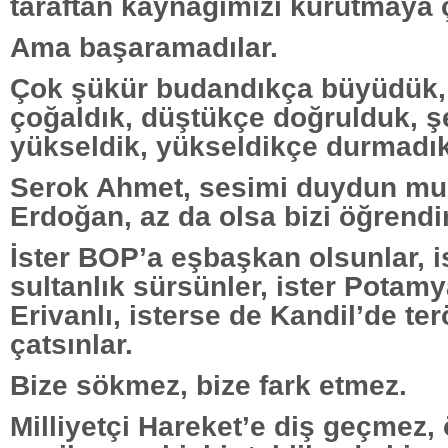
taraftan kaynağımızı kurutmaya ça
Ama başaramadılar.
Çok şükür budandıkça büyüdük,
çoğaldık, düştükçe doğrulduk, ş
yükseldik, yükseldikçe durmadık
Serok Ahmet, sesimi duydun mu
Erdoğan, az da olsa bizi öğrend
İster BOP’a eşbaşkan olsunlar, i
sultanlık sürsünler, ister Potamya
Erivanlı, isterse de Kandil’de ter
çatsınlar.
Bize sökmez, bize fark etmez.
Milliyetçi Hareket’e diş geçmez,