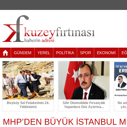
GÜNDEM
YEREL
POLİTİKA
SPOR
EKONOMİ
EĞ
Beşköy Sel Felaketinin 24.
Sıfır Otomobilde Fırsatçılık
Ne am
Yıldönümü
Yapanlara Göz Açtırma...
çin,
MHP’DEN BÜYÜK İSTANBUL Mİ