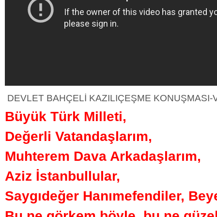
DEVLET BAHÇELİ KAZILIÇEŞME KONUŞMASI-
Büyük Türk Milleti,
Değerli Vatandaşlarım,
Muhterem Dava Arkadaşlarım,
Aziz İstanbullular,
Saygıdeğer Hanımefendiler, Beye
Bu ne görkem böyle, bu ne güzel