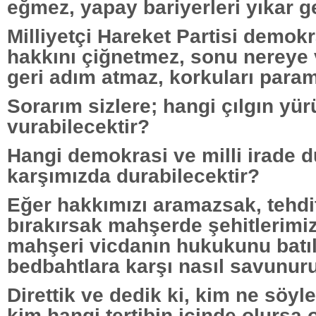
eğmez, yapay bariyerleri yıkar g
Milliyetçi Hareket Partisi demok
hakkını çiğnetmez, sonu nereye 
geri adım atmaz, korkuları para
Sorarım sizlere; hangi çılgın y
vurabilecektir?
Hangi demokrasi ve milli irade 
karşımızda durabilecektir?
Eğer hakkımızı aramazsak, tehdi
bırakırsak mahşerde şehitlerimiz
mahşeri vicdanın hukukunu batı
bedbahtlara karşı nasıl savunur
Direttik ve dedik ki, kim ne söyl
kim hangi tertibin içinde olursa 