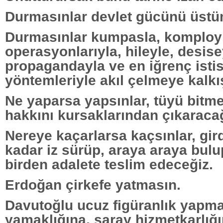
Durmasınlar devlet gücünü üstüm
Durmasınlar kumpasla, komployl
operasyonlarıyla, hileyle, desise
propagandayla ve en iğrenç isti
yöntemleriyle akıl çelmeye kalkış
Ne yaparsa yapsınlar, tüyü bitm
hakkını kursaklarından çıkaracağ
Nereye kaçarlarsa kaçsınlar, gird
kadar iz sürüp, araya araya bulu
birden adalete teslim edeceğiz.
Erdoğan çirkefe yatmasın.
Davutoğlu ucuz figüranlık yapma
yamaklığına, saray hizmetkarlığ