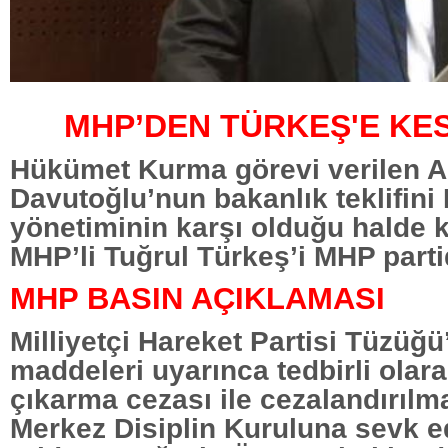
MHP’DEN TÜRKEŞ'E KES
Hükümet Kurma görevi verilen 
Davutoğlu’nun bakanlık teklifini 
yönetiminin karşı olduğu halde 
MHP’li Tuğrul Türkeş’i MHP partid
MHP BASIN AÇIKLAMASI
Milliyetçi Hareket Partisi Tüzüğü
maddeleri uyarınca tedbirli olar
çıkarma cezası ile cezalandırılm
Merkez Disiplin Kuruluna sevk e