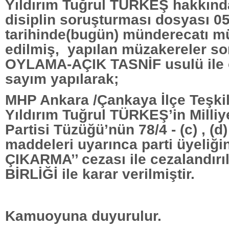
Yıldırım Tuğrul TÜRKEŞ hakkın
disiplin soruşturması dosyası 0
tarihinde(bugün) münderecatı m
edilmiş, yapılan müzakereler s
OYLAMA-AÇIK TASNİF usulü ile
sayım yapılarak;
MHP Ankara /Çankaya İlçe Teşkil
Yıldırım Tuğrul TÜRKEŞ’in Milliy
Partisi Tüzüğü’nün 78/4 - (c) , (d) ,
maddeleri uyarınca parti üyeliğ
ÇIKARMA’’ cezası ile cezalandır
BİRLİĞİ ile karar verilmiştir.
Kamuoyuna duyurulur.