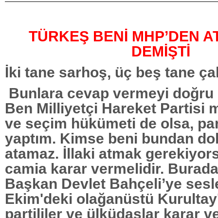
TÜRKEŞ BENİ MHP’DEN 
DEMİŞTİ
İki tane sarhoş, üç beş tane ç
Bunlara cevap vermeyi doğru
Ben Milliyetçi Hareket Partis
ve seçim hükümeti de olsa, par
yaptım. Kimse beni bundan do
atamaz. İllaki atmak gerekiyor
camia karar vermelidir. Burad
Başkan Devlet Bahçeli’ye sesl
Ekim'deki olağanüstü Kurultay'
partililer ve ülküdaşlar karar v