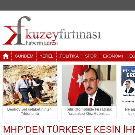
GÜNDEM
YEREL
POLİTİKA
SPOR
EKONOMİ
EĞ
Beşköy Sel Felaketinin 24.
Sıfır Otomobilde Fırsatçılık
Ne am
Yıldönümü
Yapanlara Göz Açtırma...
çin,
MHP’DEN TÜRKEŞ'E KESİN İ