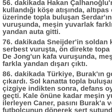
56. dakikada Hakan Çalhanoğlu
kullandığı köşe atışında, altıpas 
üzerinde topla buluşan Serdar'ın
vuruşunda, meşin yuvarlak farklı
yandan auta gitti.
76. dakikada Sneijder'in soldan 
serbest vuruşta, ön direkte topa
De Jong'un kafa vuruşunda, meş
farkla yandan dışarı çıktı.
86. dakikada Türkiye, Burak'ın go
çıkardı. Sol kanatta topla buluş
çizgiye indikten sonra, defans o
geçti. Kale önüne kadar meşin y
ilerleyen Caner, pasını Burak'a v
futbolcunun dönerek sert şutund