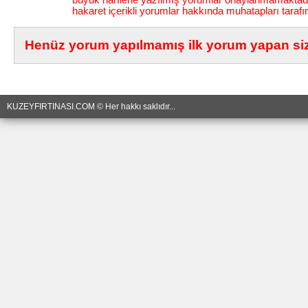
büyük harflerle yazılmış yorumlar onaylanmamaktadı
hakaret içerikli yorumlar hakkında muhatapları tarafı
Henüz yorum yapılmamış ilk yorum yapan siz 
KUZEYFIRTINASI.COM © Her hakkı saklıdır...