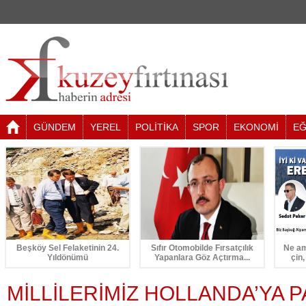
GÜNDEM
YEREL
POLİTİKA
SPOR
EKONOMİ
EĞ
Beşköy Sel Felaketinin 24.
Sıfır Otomobilde Fırsatçılık
Ne am
Yıldönümü
Yapanlara Göz Açtırma...
çin,
MİLLİLERİMİZ HOLLANDA’YA P