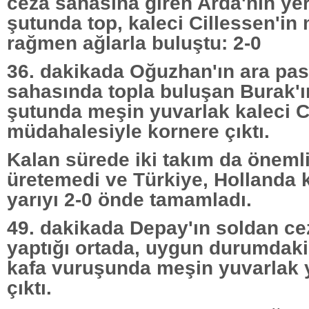
ceza sahasına giren Arda'nın ye
şutunda top, kaleci Cillessen'i
rağmen ağlarla buluştu: 2-0
36. dakikada Oğuzhan'ın ara pas
sahasında topla buluşan Burak'ı
şutunda meşin yuvarlak kaleci C
müdahalesiyle kornere çıktı.
Kalan sürede iki takım da öneml
üretemedi ve Türkiye, Hollanda k
yarıyı 2-0 önde tamamladı.
49. dakikada Depay'ın soldan c
yaptığı ortada, uygun durumdak
kafa vuruşunda meşin yuvarlak 
çıktı.