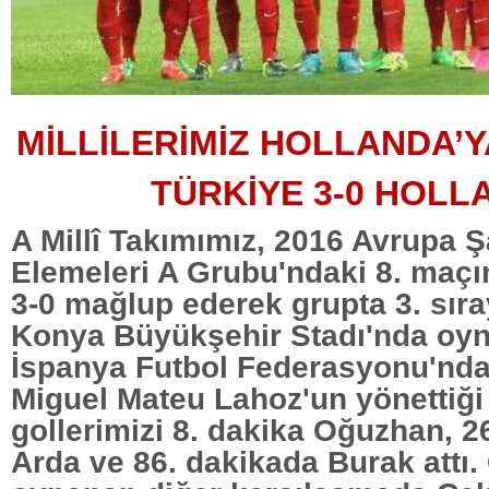
MİLLİLERİMİZ HOLLANDA’Y
TÜRKİYE 3-0 HOLL
A Millî Takımımız, 2016 Avrupa 
Elemeleri A Grubu'ndaki 8. maçı
3-0 mağlup ederek grupta 3. sıray
Konya Büyükşehir Stadı'nda oy
İspanya Futbol Federasyonu'nda
Miguel Mateu Lahoz'un yönettiğ
gollerimizi 8. dakika Oğuzhan, 2
Arda ve 86. dakikada Burak att