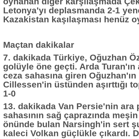
oynanan diğer karşılaşmada Çek
Letonya'yı deplasmanda 2-1 yene
Kazakistan kaşılaşması henüz 
Maçtan dakikalar
7. dakikada Türkiye, Oğuzhan Ö
golüyle öne geçti. Arda Turan'ın 
ceza sahasına giren Oğuzhan'ın 
Cillessen'in üstünden aşırttığı top 
1-0
13. dakikada Van Persie'nin ara 
sahasının sağ çaprazında meşin
önünde bulan Narsingh'in sert ş
kaleci Volkan güçlükle çıkardı. 