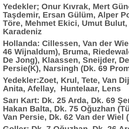
Yedekler; Onur Kıvrak, Mert Gü
Taşdemir, Ersan Gülüm, Alper P
Töre, Mehmet Ekici, Umut Bulut
Karadeniz
Hollanda: Cillessen, Van der Wiel
46 Wijnaldum), Bruma, Riedewald
De Jong), Klaassen, Sneijder, D
Persie(K), Narsingh (Dk. 69 Pro
Yedekler:Zoet, Krul, Tete, Van Di
Anita, Afellay, Huntelaar, Lens
Sarı Kart: Dk. 25 Arda, Dk. 69 Şe
Hakan Balta, Dk. 75 Oğuzhan (Tü
Van Persie, Dk. 62 Van der Wiel 
Goller: Dk. 7 Oğuzhan, Dk. 26 Ar