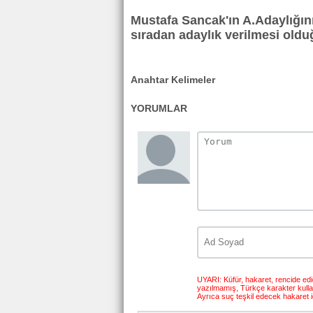
Mustafa Sancak'ın A.Adaylığın
sıradan adaylık verilmesi olduğ
Anahtar Kelimeler
YORUMLAR
UYARI: Küfür, hakaret, rencide edici
yazılmamış, Türkçe karakter kull
Ayrıca suç teşkil edecek hakaret i