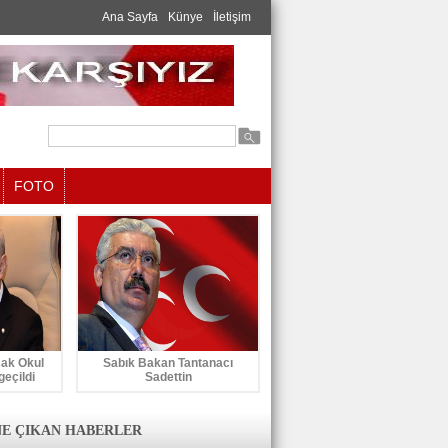
Ana Sayfa
Künye
İletişim
FOTO
cak Okul
Sabık Bakan Tantanacı
geçildi
Sadettin
E ÇIKAN HABERLER