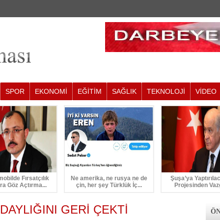
SPOR
EKONOMİ
EĞİTİM
SAĞLIK
TEKNOLOJİ
VİDEO
mobilde Fırsatçılık
Ne amerika, ne rusya ne de
Şuşa’ya Yaptırıla
ra Göz Açtırma...
çin, her şey Türklük İç...
Projesinden Vaz
AYLIĞINI GERİ ÇEKTİ
ÖN