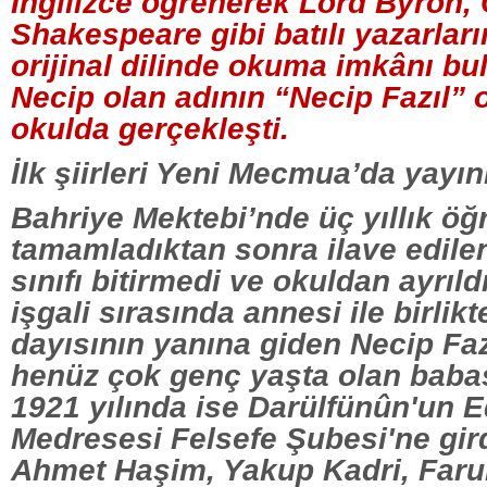
İngilizce öğrenerek Lord Byron,
Shakespeare gibi batılı yazarları
orijinal dilinde okuma imkânı b
Necip olan adının “Necip Fazıl” 
okulda gerçekleşti.
İlk şiirleri Yeni Mecmua’da yayın
Bahriye Mektebi’nde üç yıllık öğ
tamamladıktan sonra ilave edil
sınıfı bitirmedi ve okuldan ayrıld
işgali sırasında annesi ile birli
dayısının yanına giden Necip Faz
henüz çok genç yaşta olan babas
1921 yılında ise Darülfünûn'un 
Medresesi Felsefe Şubesi'ne gir
Ahmet Haşim, Yakup Kadri, Faru