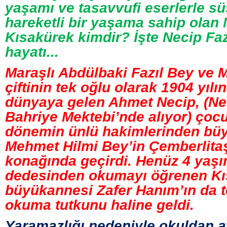
yaşamı ve tasavvufi eserlerle s
hareketli bir yaşama sahip olan 
Kısakürek kimdir? İşte Necip Faz
hayatı...
Maraşlı Abdülbaki Fazıl Bey ve
çiftinin tek oğlu olarak 1904 yılı
dünyaya gelen Ahmet Necip, (Nec
Bahriye Mektebi’nde alıyor) çoc
dönemin ünlü hakimlerinden bü
Mehmet Hilmi Bey’in Çemberlita
konağında geçirdi. Henüz 4 yaş
dedesinden okumayı öğrenen Kı
büyükannesi Zafer Hanım’ın da t
okuma tutkunu haline geldi.
Yaramazlığı nedeniyle okuldan at