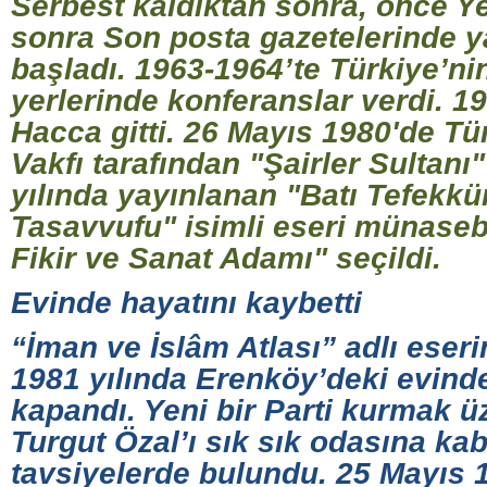
Serbest kaldıktan sonra, önce Yen
sonra Son posta gazetelerinde y
başladı. 1963-1964’te Türkiye’nin
yerlerinde konferanslar verdi. 19
Hacca gitti. 26 Mayıs 1980'de Tü
Vakfı tarafından "Şairler Sultanı
yılında yayınlanan "Batı Tefekkü
Tasavvufu" isimli eseri münasebe
Fikir ve Sanat Adamı" seçildi.
Evinde hayatını kaybetti
“İman ve İslâm Atlası” adlı eser
1981 yılında Erenköy’deki evind
kapandı. Yeni bir Parti kurmak 
Turgut Özal’ı sık sık odasına kabu
tavsiyelerde bulundu. 25 Mayıs 1