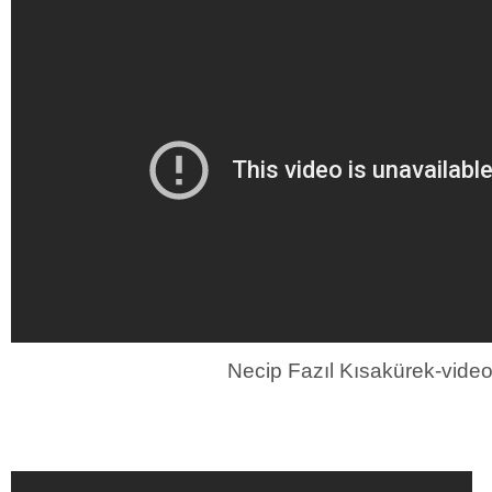
Necip Fazıl Kısakürek-vide