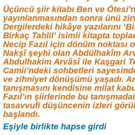
Üçüncü şiir kitabı Ben ve Ötesi'
yayınlanmasından sonra ünü zirv
Dergilerdeki hikâye yazılarını ‘B
Birkaç Tahlil’ isimli kitapta toplad
Necip Fazıl için dönüm noktası ol
Nakşî şeyhi olan Abdülhakîm Arvâ
Abdulhakim Arvâsî ile Kaşgari T
Camii’ndeki sohbetleri sayesinde 
ve zihniyet dönüşümü yaşadı. Ar
tanışmasını kendisine milat kab
Fazıl’ın şiirlerinde bu tanışmad
tasavvufi düşüncenin izleri gör
başlandı.
Eşiyle birlikte hapse girdi