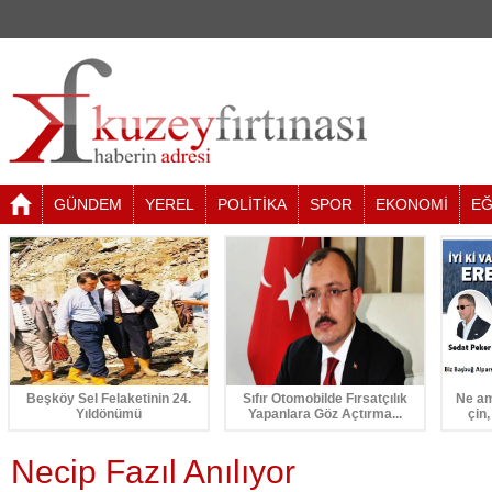
GÜNDEM
YEREL
POLİTİKA
SPOR
EKONOMİ
EĞ
Beşköy Sel Felaketinin 24.
Sıfır Otomobilde Fırsatçılık
Ne am
Yıldönümü
Yapanlara Göz Açtırma...
çin,
Necip Fazıl Anılıyor