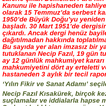
Kanunu ile hapishaneden tahliye 
olarak 15 Temmuz’da serbest kal
1950’de Büyük Doğu’yu yeniden
başladı. 30 Mart 1951’de dergisin
çıkardı. Ancak dergi henüz bayil
dağıtılmadan hakkında toplatılma 
Bu sayıda yer alan imzasız bir y
tutuklanan Necip Fazıl, 19 gün tu
ay 12 günlük mahkumiyet kararı 
mahkumiyetini dört ay erteletti 
hastaneden 3 aylık bir tecil rapor
‘Yılın Fikir ve Sanat Adamı’ seçil
Necip Fazıl Kısakürek, birçok kez
suçlamalar ve iddialarla hapse 