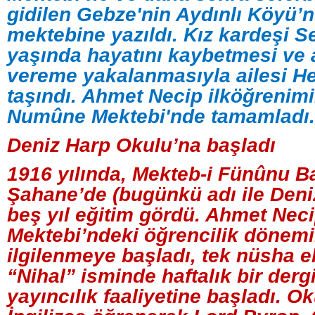
gidilen Gebze'nin Aydınlı Köyü’n
mektebine yazıldı. Kız kardeşi S
yaşında hayatını kaybetmesi ve 
vereme yakalanmasıyla ailesi H
taşındı. Ahmet Necip ilköğrenimi
Numûne Mektebi'nde tamamladı.
Deniz Harp Okulu’na başladı
1916 yılında, Mekteb-i Fünûnu Ba
Şahane’de (bugünkü adı ile Deni
beş yıl eğitim gördü. Ahmet Neci
Mektebi’ndeki öğrencilik dönemi
ilgilenmeye başladı, tek nüsha el
“Nihal” isminde haftalık bir dergi
yayıncılık faaliyetine başladı. O