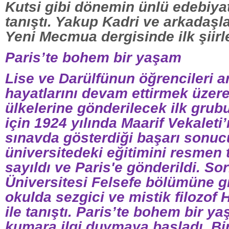
Kutsi gibi dönemin ünlü edebiyatç
tanıştı. Yakup Kadri ve arkadaşla
Yeni Mecmua dergisinde ilk şiirle
Paris’te bohem bir yaşam
Lise ve Darülfünun öğrencileri a
hayatlarını devam ettirmek üzer
ülkelerine gönderilecek ilk grub
için 1924 yılında Maarif Vekaleti’
sınavda gösterdiği başarı sonuc
üniversitedeki eğitimini resme
sayıldı ve Paris'e gönderildi. S
Üniversitesi Felsefe bölümüne g
okulda sezgici ve mistik filozof
ile tanıştı. Paris’te bohem bir y
kumara ilgi duymaya başladı. Bi