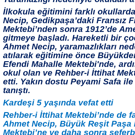
İlkokula eğitimini farklı okullar
Necip, Gedikpaşa’daki Fransız F
Mektebi’nden sonra 1912’de Ame
gitmeye başladı. Hareketli bir ç
Ahmet Necip, yaramazlıkları ned
atılarak eğitimine önce Büyükde
Efendi Mahalle Mektebi'nde, ardın
okul olan ve Rehber-i İttihat Me
etti. Yakın dostu Peyami Safa il
tanıştı.
Kardeşi 5 yaşında vefat etti
Rehber-i İttihat Mektebi’nde de 
Ahmet Necip, Büyük Reşit Paş
Mektebi’ne ve daha sonra seferb