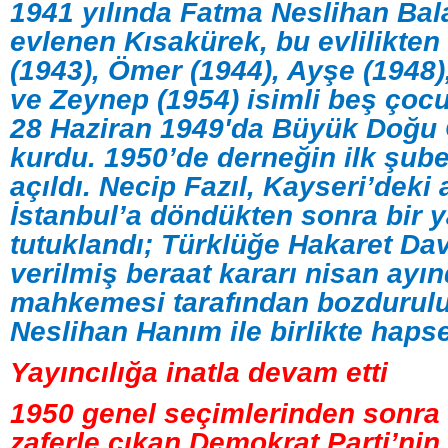
1941 yılında Fatma Neslihan Bal
evlenen Kısakürek, bu evlilikte
(1943), Ömer (1944), Ayşe (1948
ve Zeynep (1954) isimli beş çoc
28 Haziran 1949'da Büyük Doğu 
kurdu. 1950’de derneğin ilk şub
açıldı. Necip Fazıl, Kayseri’deki 
İstanbul’a döndükten sonra bir y
tutuklandı; Türklüğe Hakaret Da
verilmiş beraat kararı nisan ayı
mahkemesi tarafından bozdurulu
Neslihan Hanım ile birlikte hapse
Yayıncılığa inatla devam etti
1950 genel seçimlerinden sonra
zaferle çıkan Demokrat Parti’nin 