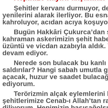
Şehitler kervanı durmuyor, d
yenilerini alarak ilerliyor. Bu es
kahroluyor, acıdan acıya koşuyo
Bugün Hakkâri Çukurca’dan 
kahraman askerimizin şehit haber
üzüntü ve vicdan azabıyla aldık. 
devam ediyor.
Nerede son bulacak bu kanlı
saldırılar? Hangi sabah umutla g
açacak, huzur ve saadet bulaca
ediyorum.
Terörizmin alçak eylemlerini l
şehitlerimize Cenab-ı Allah’tan 
diliyorum. Hepimizin başısağols