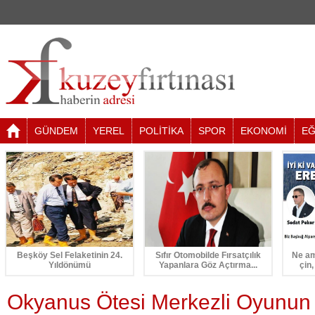
GÜNDEM
YEREL
POLİTİKA
SPOR
EKONOMİ
EĞ
Beşköy Sel Felaketinin 24.
Sıfır Otomobilde Fırsatçılık
Ne am
Yıldönümü
Yapanlara Göz Açtırma...
çin,
Okyanus Ötesi Merkezli Oyunun 