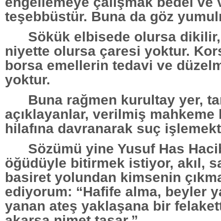
engellemeye çalışmak bedel ve ve
teşebbüstür. Buna da göz yumul
Sökük elbisede olursa dikilir,
niyette olursa çaresi yoktur. Ko
borsa emellerin tedavi ve düzel
yoktur.
Buna rağmen kurultay yer, ta
açıklayanlar, verilmiş mahkeme k
hilafına davranarak suç işlemekt
Sözümü yine Yusuf Has Hacib’
öğüdüyle bitirmek istiyor, akıl, 
basiret yolundan kimsenin çıkm
ediyorum: “Hafife alma, beyler y
yanan ateş yaklaşana bir felakett
akarsa nimet taşar.”