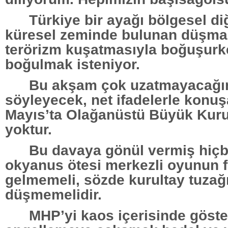
Türkiye bir ayağı bölgesel di
küresel zeminde bulunan düşma
terörizm kuşatmasıyla boğuşur
boğulmak isteniyor.
Bu akşam çok uzatmayacağım
söyleyecek, net ifadelerle konu
Mayıs’ta Olağanüstü Büyük Kuru
yoktur.
Bu davaya gönül vermiş hiçb
okyanus ötesi merkezli oyunun f
gelmemeli, sözde kurultay tuzağ
düşmemelidir.
MHP’yi kaos içerisinde göst