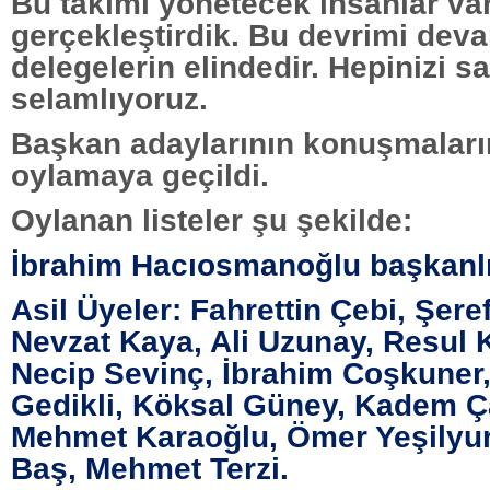
Bu takımı yönetecek insanlar var
gerçekleştirdik. Bu devrimi deva
delegelerin elindedir. Hepinizi s
selamlıyoruz.
Başkan adaylarının konuşmaları
oylamaya geçildi.
Oylanan listeler şu şekilde:
İbrahim Hacıosmanoğlu başkanlı
Asil Üyeler: Fahrettin Çebi, Şere
Nevzat Kaya, Ali Uzunay, Resul
Necip Sevinç, İbrahim Coşkuner
Gedikli, Köksal Güney, Kadem Ç
Mehmet Karaoğlu, Ömer Yeşilyurt
Baş, Mehmet Terzi.