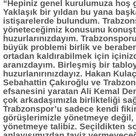
“Hepiniz genel kurulumuza hoş g
Yaklaşık bir yıldan bu yana başka
istişarelerde bulundum. Trabzon
yöneteceğimiz konusunu konuşt
huzurlarınızdayım. Trabzonspo
büyük problemi birlik ve beraber
ortadan kaldırabilmek için içiniz
aranızdayım. Birleşmiş bir tablo
huzurlanırınızdayız. Hakan Kula
Sebahattin Çakıroğlu ve Trabzo
efsanesini yaratan Ali Kemal Deni
çok arkadaşımızla birlikteliği sağ
Trabzonspor’u sadece kendi fiki
görüşlerimizle yönetmeye değil, 
yönetmeye talibiz. Seçildikten s
anlayışımızdan taviz vermeyeceğ