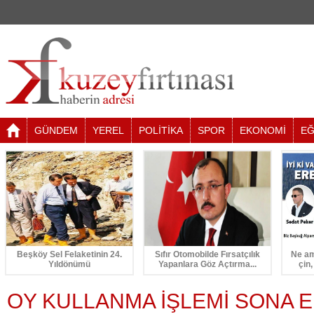
GÜNDEM
YEREL
POLİTİKA
SPOR
EKONOMİ
EĞ
Beşköy Sel Felaketinin 24.
Sıfır Otomobilde Fırsatçılık
Ne am
Yıldönümü
Yapanlara Göz Açtırma...
çin,
OY KULLANMA İŞLEMİ SONA E