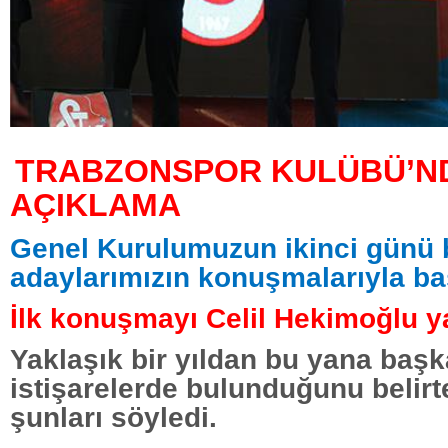
TRABZONSPOR KULÜBÜ’N
AÇIKLAMA
Genel Kurulumuzun ikinci günü
adaylarımızın konuşmalarıyla ba
İlk konuşmayı Celil Hekimoğlu ya
Yaklaşık bir yıldan bu yana başka
istişarelerde bulunduğunu belir
şunları söyledi.