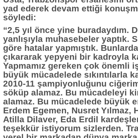
yad ederek devam ettiği konuşma
söyledi:
“2,5 yıl önce yine buradaydım. 
yanlışıyla muhasebeler yaptık. 
göre hatalar yapmıştık. Bunlard
çıkararak yepyeni bir kadroyla k
Yapmamız gereken çok önemli iş
büyük mücadelede sıkıntılarla ka
2010-11 şampiyonluğunu ciğeri
söküp alamaz. Bu mücadeleyi k
alamaz. Bu mücadelede büyük e
Erdem Egemen, Nusret Yılmaz, 
Atilla Dilaver, Eda Erdil kardeşle
teşekkür istiyorum sizlerden. T
yerel bir markadan dünya markas