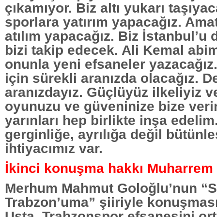
çıkamıyor. Biz altı yukarı taşıyac
sporlara yatırım yapacağız. Ama
atılım yapacağız. Biz İstanbul’u d
bizi takip edecek. Ali Kemal abi
onunla yeni efsaneler yazacağı
için sürekli aranızda olacağız. D
aranızdayız. Güçlüyüz ilkeliyiz ve
oyunuzu ve güveninize bize veri
yarınları hep birlikte inşa edeli
gerginliğe, ayrılığa değil bütün
ihtiyacımız var.
İkinci konuşma hakkı Muharrem U
Merhum Mahmut Goloğlu’nun “
Trabzon’uma” şiiriyle konuşmas
Usta, Trabzonspor efsanesini ort