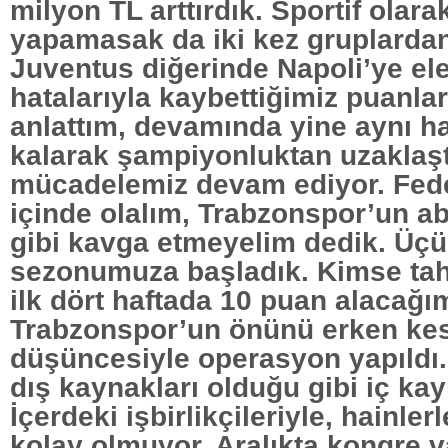
milyon TL arttırdık. Sportif olara
yapamasak da iki kez gruplardan 
Juventus diğerinde Napoli’ye e
hatalarıyla kaybettiğimiz puanlar
anlattım, devamında yine aynı h
kalarak şampiyonluktan uzaklaştı
mücadelemiz devam ediyor. Fed
içinde olalım, Trabzonspor’un ab
gibi kavga etmeyelim dedik. Üç
sezonumuza başladık. Kimse ta
ilk dört haftada 10 puan alacağım
Trabzonspor’un önünü erken ke
düşüncesiyle operasyon yapıldı
dış kaynakları olduğu gibi iç kay
İçerdeki işbirlikçileriyle, hainle
kolay olmuyor. Aralıkta kongre va