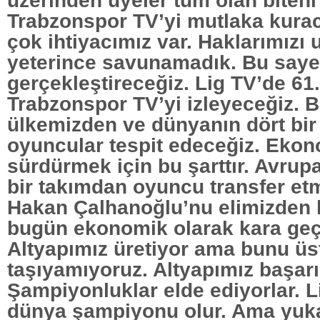
Trabzonspor TV’yi mutlaka kura
çok ihtiyacımız var. Haklarımızı 
yeterince savunamadık. Bu say
gerçekleştireceğiz. Lig TV’de 61
Trabzonspor TV’yi izleyeceğiz. 
ülkemizden ve dünyanın dört bir
oyuncular tespit edeceğiz. Ekon
sürdürmek için bu şarttır. Avru
bir takımdan oyuncu transfer etm
Hakan Çalhanoğlu’nu elimizden
bugün ekonomik olarak kara geç
Altyapımız üretiyor ama bunu üs
taşıyamıyoruz. Altyapımız başarıl
Şampiyonluklar elde ediyorlar. L
dünya şampiyonu olur. Ama yuk