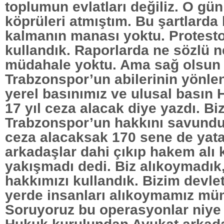
toplumun evlatları değiliz. O gü
köprüleri atmıştım. Bu şartlarda
kalmanın manası yoktu. Protesto
kullandık. Raporlarda ne sözlü ne
müdahale yoktu. Ama sağ olsun
Trabzonspor’un abilerinin yönle
yerel basınımız ve ulusal basın
17 yıl ceza alacak diye yazdı. Bi
Trabzonspor’un hakkını savundu
ceza alacaksak 170 sene de yat
arkadaşlar dahi çıkıp hakem alı
yakışmadı dedi. Biz alıkoymadık
hakkımızı kullandık. Bizim devle
yerde insanları alıkoymamız m
Soruyoruz bu operasyonlar niye 
Hukuk kurulundan Avukat arkad