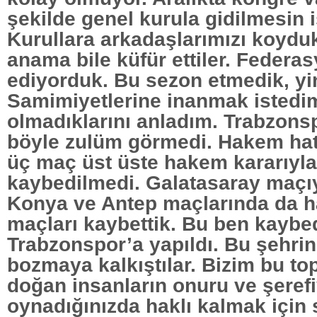
şekilde genel kurula gidilmesin i
Kurullara arkadaşlarımızı koydu
anama bile küfür ettiler. Federa
ediyorduk. Bu sezon etmedik, yin
Samimiyetlerine inanmak isted
olmadıklarını anladım. Trabzonsp
böyle zulüm görmedi. Hakem hat
üç maç üst üste hakem kararıyl
kaybedilmedi. Galatasaray maçıy
Konya ve Antep maçlarında da h
maçları kaybettik. Bu ben kaybe
Trabzonspor’a yapıldı. Bu şehri
bozmaya kalkıştılar. Bizim bu to
doğan insanların onuru ve şerefi
oynadığınızda haklı kalmak için 