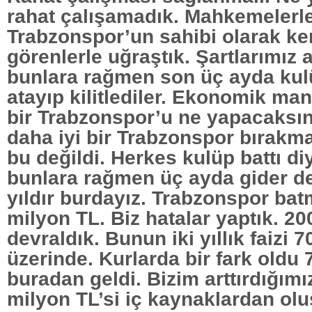
rahat çalışamadık. Mahkemelerle
Trabzonspor’un sahibi olarak ken
görenlerle uğraştık. Şartlarımız 
bunlara rağmen son üç ayda ku
atayıp kilitlediler. Ekonomik m
bir Trabzonspor’u ne yapacaksını
daha iyi bir Trabzonspor bırak
bu değildi. Herkes kulüp battı di
bunlara rağmen üç ayda gider ded
yıldır burdayız. Trabzonspor ba
milyon TL. Biz hatalar yaptık. 2
devraldık. Bunun iki yıllık faizi 
üzerinde. Kurlarda bir fark oldu
buradan geldi. Bizim arttırdığım
milyon TL’si iç kaynaklardan olu