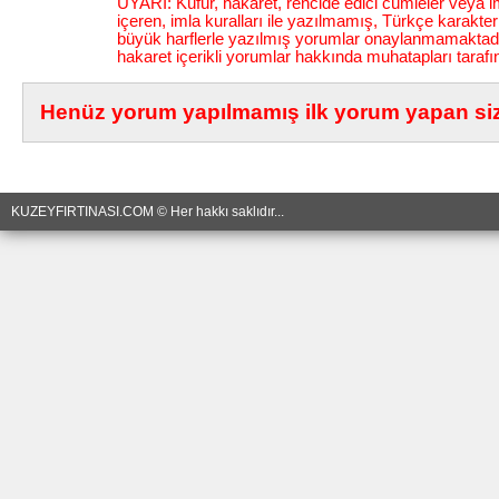
UYARI: Küfür, hakaret, rencide edici cümleler veya im
içeren, imla kuralları ile yazılmamış, Türkçe karakt
büyük harflerle yazılmış yorumlar onaylanmamaktadı
hakaret içerikli yorumlar hakkında muhatapları tarafı
Henüz yorum yapılmamış ilk yorum yapan siz 
KUZEYFIRTINASI.COM © Her hakkı saklıdır...