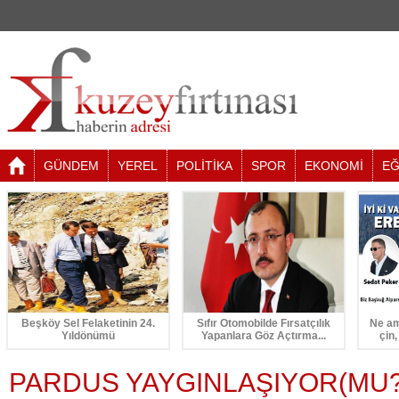
GÜNDEM
YEREL
POLİTİKA
SPOR
EKONOMİ
EĞ
Beşköy Sel Felaketinin 24.
Sıfır Otomobilde Fırsatçılık
Ne am
Yıldönümü
Yapanlara Göz Açtırma...
çin,
PARDUS YAYGINLAŞIYOR(MU?